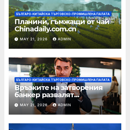
БЪЛГАРО-КИТАЙСКА ТЪРГОВСКО-ПРОМИШЛЕНА ПАЛАТА
Планини, гъмжащи от чай –
Chinadaily.com.cn
MAY 21, 2026
ADMIN
БЪЛГАРО-КИТАЙСКА ТЪРГОВСКО-ПРОМИШЛЕНА ПАЛАТА
Връзките на затворения
банкер развалят
надеждите на Флавио
MAY 21, 2026
ADMIN
Болсонаро за президент на
Бразилия