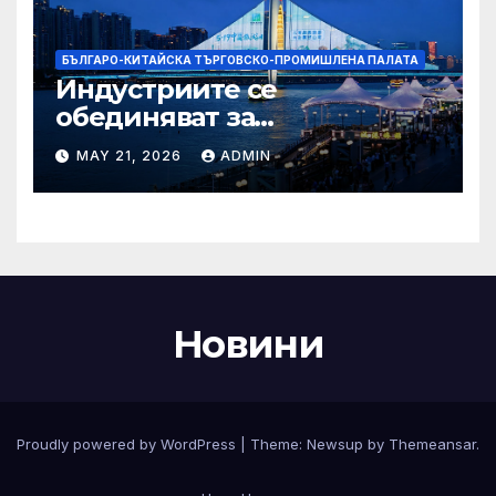
БЪЛГАРО-КИТАЙСКА ТЪРГОВСКО-ПРОМИШЛЕНА ПАЛАТА
Индустриите се
обединяват за
висококачествен растеж на
MAY 21, 2026
ADMIN
културния и
туристическия сектор
Новини
Proudly powered by WordPress
|
Theme:
Newsup
by
Themeansar
.