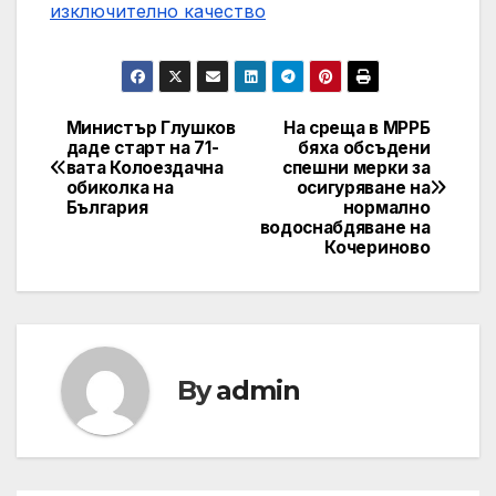
изключително качество
Министър Глушков
На среща в МРРБ
Post
даде старт на 71-
бяха обсъдени
вата Колоездачна
спешни мерки за
navigation
обиколка на
осигуряване на
България
нормално
водоснабдяване на
Кочериново
By
admin