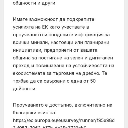
общности и други
Имате възможност да подкрепите
усилията на ЕК като участвате в
проучването и споделите информация за
всички минали, настоящи или планирани
инициативи, предприети от вашата
община за постигане на зелен и дигитален
преход и повишаване на устойчивостта на
екосистемата за търговия на дребно. Те
трябва да са свързани с една от 50
дейности.
Проучването е достъпно, включително на
български език на:
https://ec.europa.eu/eusurvey/runner/f95e98d
3-f957-7063-b17b-dc35e3732ab9