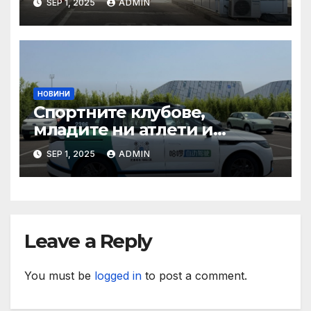
SEP 1, 2025
ADMIN
органи откриха нарушения
при пътувания
НОВИНИ
Спортните клубове,
младите ни атлети и
техните треньори имат
SEP 1, 2025
ADMIN
нужда от нашата подкрепа
и ние ще им я осигурим
Leave a Reply
You must be
logged in
to post a comment.