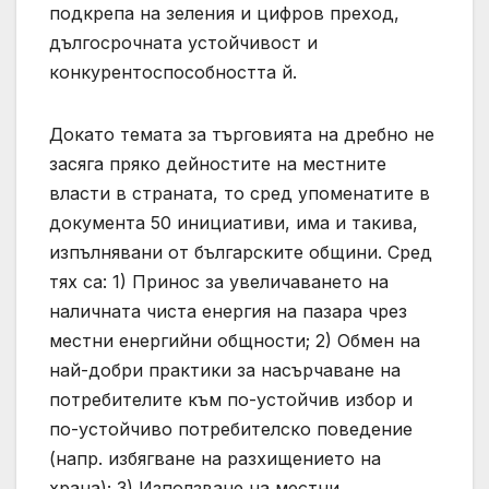
подкрепа на зеления и цифров преход,
дългосрочната устойчивост и
конкурентоспособността й.
Докато темата за търговията на дребно не
засяга пряко дейностите на местните
власти в страната, то сред упоменатите в
документа 50 инициативи, има и такива,
изпълнявани от българските общини. Сред
тях са: 1) Принос за увеличаването на
наличната чиста енергия на пазара чрез
местни енергийни общности; 2) Обмен на
най-добри практики за насърчаване на
потребителите към по-устойчив избор и
по-устойчиво потребителско поведение
(напр. избягване на разхищението на
храна); 3) Използване на местни