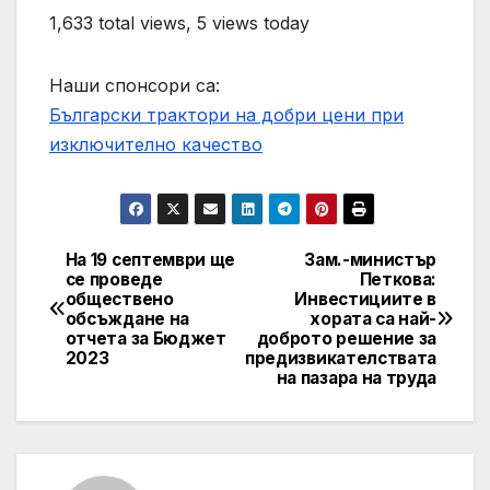
1,633 total views, 5 views today
Наши спонсори са:
Български трактори на добри цени при
изключително качество
На 19 септември ще
Зам.-министър
Post
се проведе
Петкова:
обществено
Инвестициите в
navigation
обсъждане на
хората са най-
отчета за Бюджет
доброто решение за
2023
предизвикателствата
на пазара на труда