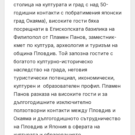
столица на културата и град с над 50-
годишни контакти с побратимения японски
град Окаяма), високите гости бяха
посрещнати в Епископската базилика на
Филипопол от Пламен Панов, заместник-
кмет по култура, археология и туризъм на
община Пловдив. Той запозна гостите с
богатото културно-историческо
наследство на града, неговия
туристически потенциал, икономически,
културен и образователен профил. Пламен
Панов разказа на високите гости и за
дългогодишните изключително
ползотворни контакти между Пловдив и
Окаяма и дългогодишното сътрудничество
на Пловдив и Япония в сферата на
културата и образованието.