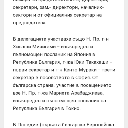
секретари, зам.- директори, началник-
сектори и от официалния секретар на
председателя.
В делегацията участваха също Н. Пр. г-н
Хисаши Мичигами – извънреден и
пълномощен посланик на Япония в
Република България, г-жа Юки Такахаши –
първи секретар и г-н Кенто Мураки – трети
секретар в посолството в София. От
българска страна, участие в посещението
взе Н. Пр. г-жа Мариета Арабаджиева,
извънреден и пълномощен посланик на
Република България в Токио.
В Пловдив (първата българска Европейска