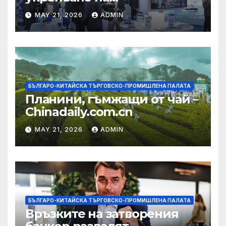
изграждането на AI
MAY 21, 2026
ADMIN
екосистема в Китай
БЪЛГАРО-КИТАЙСКА ТЪРГОВСКО-ПРОМИШЛЕНА ПАЛАТА
Планини, гъмжащи от чай –
Chinadaily.com.cn
MAY 21, 2026
ADMIN
БЪЛГАРО-КИТАЙСКА ТЪРГОВСКО-ПРОМИШЛЕНА ПАЛАТА
Връзките на затворения