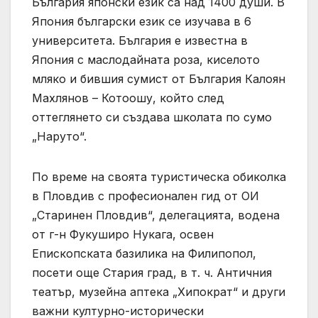
България японски език са над 1400 души. В
Япония български език се изучава в 6
университета. България е известна в
Япония с маслодайната роза, киселото
мляко и бившия сумист от България Калоян
Махлянов – Котоошу, който след
оттеглянето си създава школата по сумо
„Наруто“.
По време на своята туристическа обиколка
в Пловдив с професионален гид от ОИ
„Старинен Пловдив“, делегацията, водена
от г-н Фукуширо Нукага, освен
Епископската базилика на Филипопол,
посети още Стария град, в т. ч. Античния
театър, музейна аптека „Хипократ“ и други
важни културно-исторически