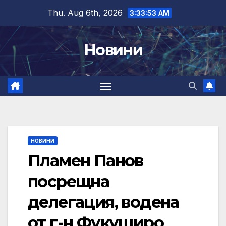
Skip
Thu. Aug 6th, 2026
3:33:54 AM
to
content
Новини
НОВИНИ
Пламен Панов
посрещна
делегация, водена
от г-н Фукуширо