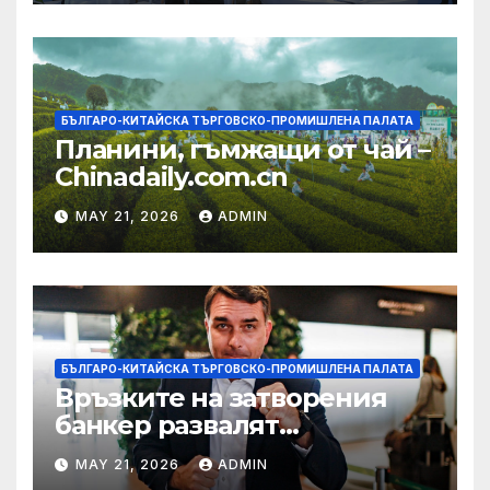
БЪЛГАРО-КИТАЙСКА ТЪРГОВСКО-ПРОМИШЛЕНА ПАЛАТА
Планини, гъмжащи от чай –
Chinadaily.com.cn
MAY 21, 2026
ADMIN
БЪЛГАРО-КИТАЙСКА ТЪРГОВСКО-ПРОМИШЛЕНА ПАЛАТА
Връзките на затворения
банкер развалят
надеждите на Флавио
MAY 21, 2026
ADMIN
Болсонаро за президент на