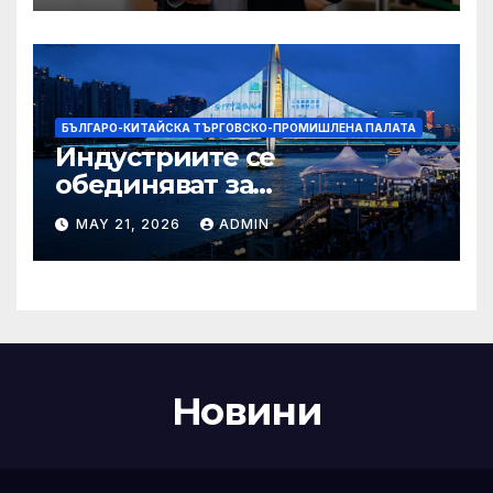
Бразилия
БЪЛГАРО-КИТАЙСКА ТЪРГОВСКО-ПРОМИШЛЕНА ПАЛАТА
Индустриите се
обединяват за
висококачествен растеж на
MAY 21, 2026
ADMIN
културния и
туристическия сектор
Новини