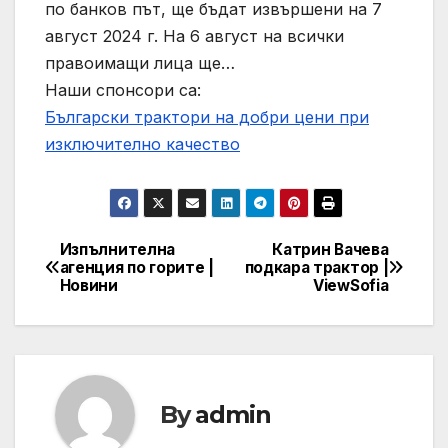
по банков път, ще бъдат извършени на 7
август 2024 г. На 6 август на всички
правоимащи лица ще…
Наши спонсори са:
Български трактори на добри цени при
изключително качество
Изпълнителна
Катрин Вачева
Post
агенция по горите |
подкара трактор |
Новини
ViewSofia
navigation
By
admin