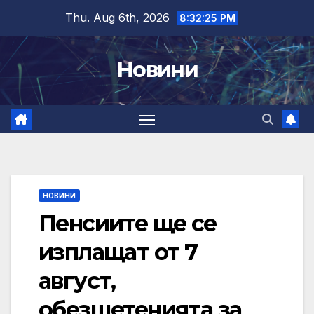
Skip
Thu. Aug 6th, 2026
8:32:26 PM
to
content
Новини
НОВИНИ
Пенсиите ще се
изплащат от 7
август,
обезщетенията за