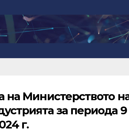
а на Министерството н
устрията за периода 9
024 г.