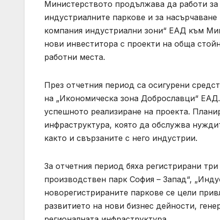
Министерството продължава да работи за п
индустриалните паркове и за насърчаване
компания индустриални зони“ ЕАД към Мин
нови инвеститора с проекти на обща стойно
работни места.
През отчетния период са осигурени средст
на „Икономическа зона Доброславци“ ЕАД.
успешното реализиране на проекта. Плани
инфраструктура, която да обслужва нужди
както и свързаните с него индустрии.
За отчетния период бяха регистрирани три
производствен парк София – Запад“, „Инду
новорегистрираните паркове се цели прив
развитието на нови бизнес дейности, гене
регионалната инфраструктура.