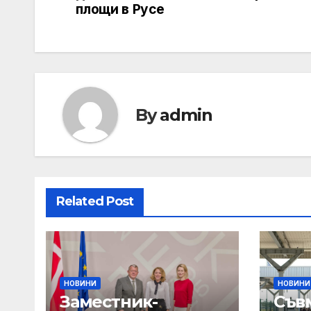
navigation
площи в Русе
By
admin
Related Post
НОВИНИ
НОВИНИ
Заместник-
Съв