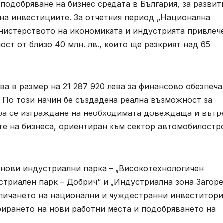
одобряване на бизнес средата в България, за развит
 на инвестициите. За отчетния период „Национална
истерството на икономиката и индустрията привлеч
ст от близо 40 млн. лв., които ще разкрият над 65
ва в размер на 21 287 920 лева за финансово обезпеч
 По този начин бе създадена реална възможност за
ра се изграждане на необходимата довеждаща и вът
те на бизнеса, ориентиран към сектор автомобилостр
 нови индустриални парка – „Високотехнологичен
стриален парк – Добрич“ и „Индустриална зона Загоре“
личането на национални и чуждестранни инвеститори
рирането на нови работни места и подобряването на