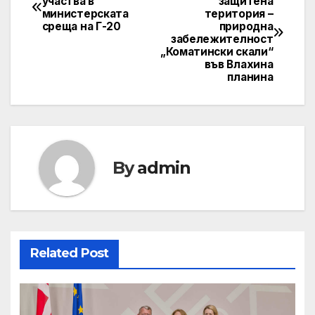
участва в
защитена
министерската
територия –
navigation
среща на Г-20
природна
забележителност
„Коматински скали“
във Влахина
планина
By
admin
Related Post