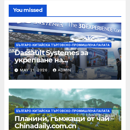
You missed
БЪЛГАРО-КИТАЙСКА ТЪРГОВСКО-ПРОМИШЛЕНА ПАЛАТА
Dassault Systemes за
укрепване на
изграждането на AI
MAY 21, 2026
ADMIN
екосистема в Китай
БЪЛГАРО-КИТАЙСКА ТЪРГОВСКО-ПРОМИШЛЕНА ПАЛАТА
Планини, гъмжащи от чай –
Chinadaily.com.cn