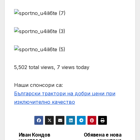
5,502 total views, 7 views today
Наши спонсори са:
Български трактори на добри цени при
изключително качество
Иван Кондов
Обявена е нова
Post