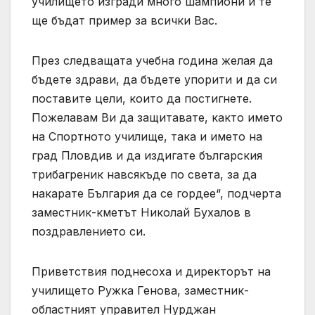
училището изгради много шампиони и те
ще бъдат пример за всички Вас.
През следващата учебна година желая да
бъдете здрави, да бъдете упорити и да си
поставите цели, които да постигнете.
Пожелавам Ви да защитавате, както името
на Спортното училище, така и името на
град Пловдив и да издигате българския
трибагреник навсякъде по света, за да
накарате България да се гордее“, подчерта
заместник-кметът Николай Бухалов в
поздравлението си.
Приветствия поднесоха и директорът на
училището Ружка Генова, заместник-
областният управител Нурджан