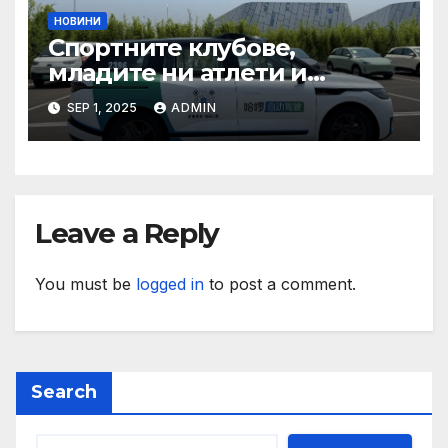
НОВИНИ
Спортните клубове,
младите ни атлети и
техните треньори имат
SEP 1, 2025
ADMIN
нужда от нашата подкрепа
и ние ще им я осигурим
Leave a Reply
You must be
logged in
to post a comment.
Search