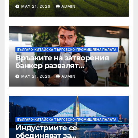
MAY 21, 2026
ADMIN
БЪЛГАРО-КИТАЙСКА ТЪРГОВСКО-ПРОМИШЛЕНА ПАЛАТА
Връзките на затворения
банкер развалят
надеждите на Флавио
MAY 21, 2026
ADMIN
Болсонаро за президент на
Бразилия
БЪЛГАРО-КИТАЙСКА ТЪРГОВСКО-ПРОМИШЛЕНА ПАЛАТА
Индустриите се
обединяват за