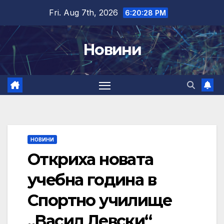
Skip
Fri. Aug 7th, 2026
6:20:28 PM
to
content
Новини
НОВИНИ
Откриха новата
учебна година в
Спортно училище
„Васил Левски“