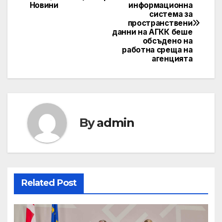
Новини
информационна
navigation
система за
пространствени
данни на АГКК беше
обсъдено на
работна среща на
агенцията
By
admin
Related Post