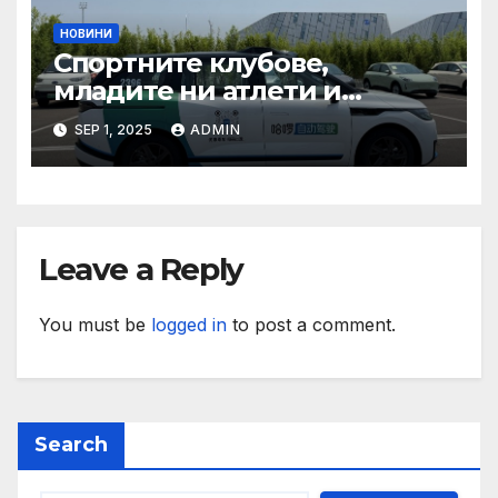
НОВИНИ
Спортните клубове,
младите ни атлети и
техните треньори имат
SEP 1, 2025
ADMIN
нужда от нашата подкрепа
и ние ще им я осигурим
Leave a Reply
You must be
logged in
to post a comment.
Search