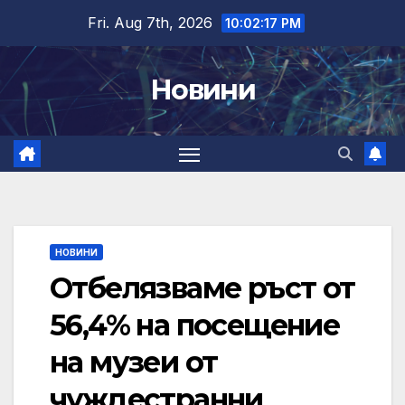
Skip
Fri. Aug 7th, 2026
10:02:18 PM
to
content
Новини
НОВИНИ
Отбелязваме ръст от
56,4% на посещение
на музеи от
чуждестранни