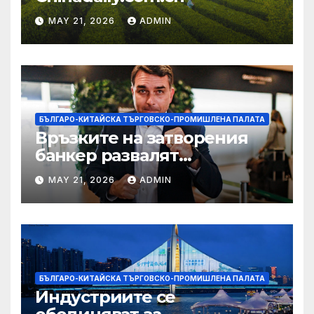
MAY 21, 2026
ADMIN
БЪЛГАРО-КИТАЙСКА ТЪРГОВСКО-ПРОМИШЛЕНА ПАЛАТА
Връзките на затворения
банкер развалят
надеждите на Флавио
MAY 21, 2026
ADMIN
Болсонаро за президент на
Бразилия
БЪЛГАРО-КИТАЙСКА ТЪРГОВСКО-ПРОМИШЛЕНА ПАЛАТА
Индустриите се