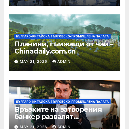
екосистема в Китай
БЪЛГАРО-КИТАЙСКА ТЪРГОВСКО-ПРОМИШЛЕНА ПАЛАТА
Планини, гъмжащи от чай –
Chinadaily.com.cn
MAY 21, 2026
ADMIN
БЪЛГАРО-КИТАЙСКА ТЪРГОВСКО-ПРОМИШЛЕНА ПАЛАТА
Връзките на затворения
банкер развалят
надеждите на Флавио
MAY 21, 2026
ADMIN