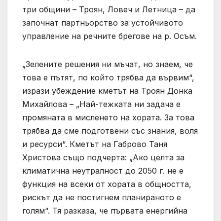
три общини – Троян, Ловеч и Летница – да
започнат партньорство за устойчивото
управление на речните брегове на р. Осъм.
„Зелените решения ни мъчат, но знаем, че
това е пътят, по който трябва да вървим“,
изрази убеждение кметът на Троян Донка
Михайлова – „Най-тежката ни задача е
промяната в мисленето на хората. За това
трябва да сме подготвени със знания, воля
и ресурси“. Кметът на Габрово Таня
Христова също подчерта: „Ако целта за
климатична неутралност до 2050 г. не е
функция на всеки от хората в общността,
рискът да не постигнем планираното е
голям“. Тя разказа, че първата енергийна