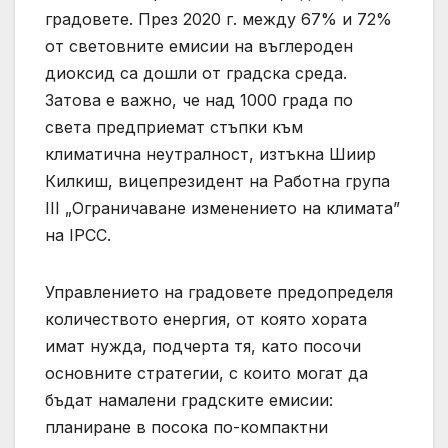
градовете. През 2020 г. между 67% и 72%
от световните емисии на въглероден
диоксид са дошли от градска среда.
Затова е важно, че над 1000 града по
света предприемат стъпки към
климатична неутралност, изтъкна Шиир
Килкиш, вицепрезидент на Работна група
III „Ограничаване изменението на климата”
на IPCC.
Управлението на градовете предопределя
количеството енергия, от която хората
имат нужда, подчерта тя, като посочи
основните стратегии, с които могат да
бъдат намалени градските емисии:
планиране в посока по-компактни