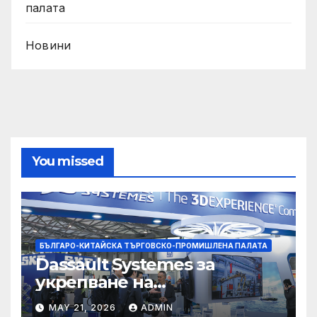
палата
Новини
You missed
БЪЛГАРО-КИТАЙСКА ТЪРГОВСКО-ПРОМИШЛЕНА ПАЛАТА
Dassault Systemes за
укрепване на
изграждането на AI
MAY 21, 2026
ADMIN