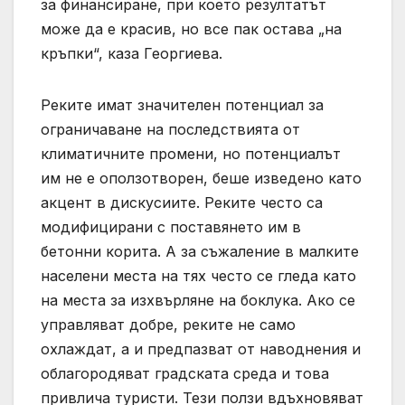
за финансиране, при което резултатът
може да е красив, но все пак остава „на
кръпки“, каза Георгиева.
Реките имат значителен потенциал за
ограничаване на последствията от
климатичните промени, но потенциалът
им не е оползотворен, беше изведено като
акцент в дискусиите. Реките често са
модифицирани с поставянето им в
бетонни корита. А за съжаление в малките
населени места на тях често се гледа като
на места за изхвърляне на боклука. Ако се
управляват добре, реките не само
охлаждат, а и предпазват от наводнения и
облагородяват градската среда и това
привлича туристи. Тези ползи вдъхновяват