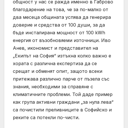
общност у нас се ражда именно в Габрово
благодарение на това, че за по-малко от
два месеца общината успява да генерира
доверие и средства от 100 души, за да
бъде инсталирана мощност от 100 kWh
енергия от възобновяеми източници. Иво
Анев, икономист и представител на
„Екипът на София“ изтъкна колко важно е
хората с различна експертиза да се
срещат и обменят опит, защото всеки
притежава различно парче от пъзела със
знания, необходими за справяне с
климатичните проблеми. Той даде пример
как група активни граждани „за нула лева“
са почистили преливниците в Софийско и
реките са потекли по-чисти.