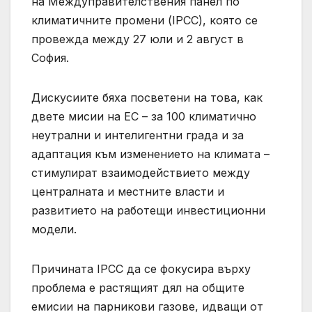
на Междуправителствения панел по
климатичните промени (IPCC), която се
провежда между 27 юли и 2 август в
София.
Дискусиите бяха посветени на това, как
двете мисии на ЕС – за 100 климатично
неутрални и интелигентни града и за
адаптация към изменението на климата –
стимулират взаимодействието между
централната и местните власти и
развитието на работещи инвестиционни
модели.
Причината IPCC да се фокусира върху
проблема е растящият дял на общите
емисии на парникови газове, идващи от