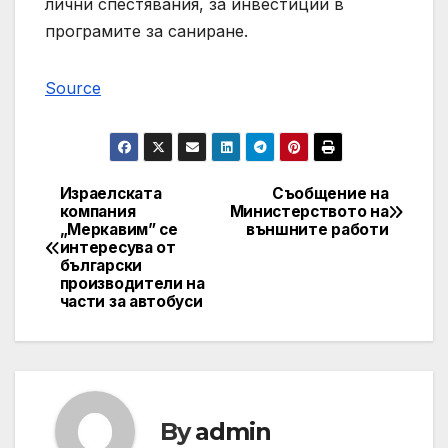
лични спестявания, за инвестиции в
програмите за саниране.
Source
Израелската
Съобщение на
Post
компания
Mинистерството на
„Меркавим” се
външните работи
navigation
интересува от
български
производители на
части за автобуси
By
admin