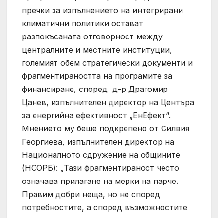
пречки за изпълнението на интегрирани
климатични политики остават
разпокъсаната отговорност между
централните и местните институции,
големият обем стратегически документи и
фрагментираността на програмите за
финансиране, според д-р Драгомир
Цанев, изпълнителен директор на Центъра
за енергийна ефективност „ЕнЕфект“.
Мнението му беше подкрепено от Силвия
Георгиева, изпълнителен директор на
Националното сдружение на общините
(НСОРБ): „Тази фрагментираност често
означава прилагане на мерки на парче.
Правим добри неща, но не според
потребностите, а според възможностите