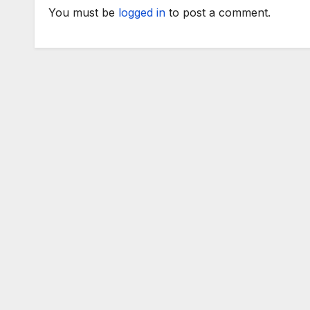
външните работи
You must be
logged in
to post a comment.
на ЕС във формат
„Гимних“ на 30
август 2025 г. в
Копенхаген