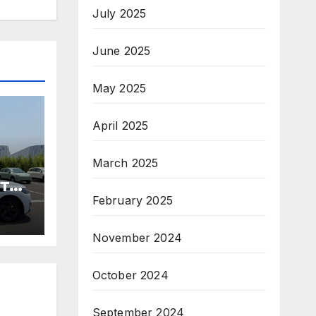
July 2025
June 2025
May 2025
April 2025
March 2025
те
February 2025
ори
November 2024
па
October 2024
September 2024