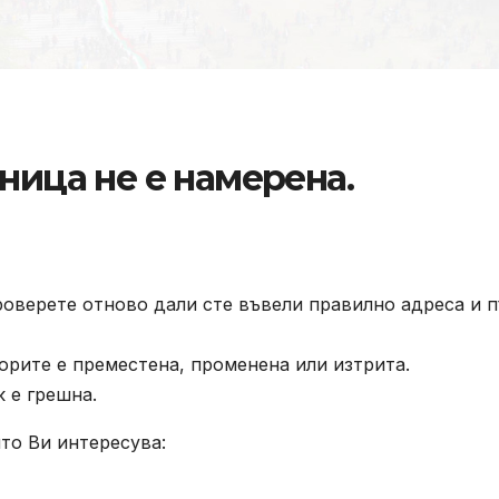
ница не е намерена.
роверете отново дали сте въвели правилно адреса и п
орите е преместена, променена или изтрита.
к е грешна.
то Ви интересува: