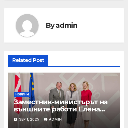
By
admin
Related Post
НОВИНИ
Заместник-министърът на
външните работи Елена
Шекерлетова участва в
SEP 1, 2025
ADMIN
неформалната среща на