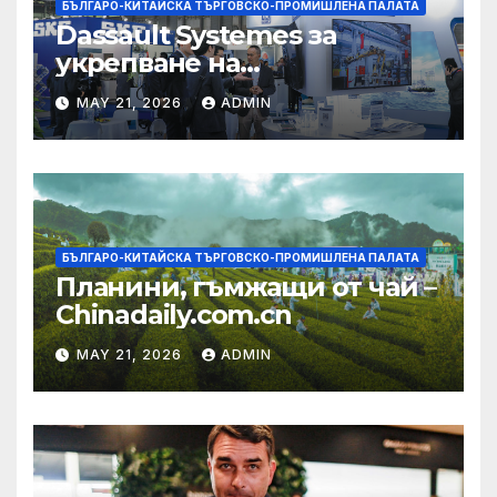
БЪЛГАРО-КИТАЙСКА ТЪРГОВСКО-ПРОМИШЛЕНА ПАЛАТА
Dassault Systemes за
укрепване на
изграждането на AI
MAY 21, 2026
ADMIN
екосистема в Китай
БЪЛГАРО-КИТАЙСКА ТЪРГОВСКО-ПРОМИШЛЕНА ПАЛАТА
Планини, гъмжащи от чай –
Chinadaily.com.cn
MAY 21, 2026
ADMIN