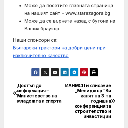
Може да посетите главната страница
на нашият сайт – www.starazagora.bg
Може да се върнете назад с бутона на
Вашия браузър.
Наши спонсори са:
Български трактори на добри цени при
изключително качество
Достъп до
ИАНМСП и списание
Post
информация –
„Мениджър“ Ви
Министерство на
канят на 3-та
navigation
младежта и спорта
годишна
конференция за
строителство и
инвестиции