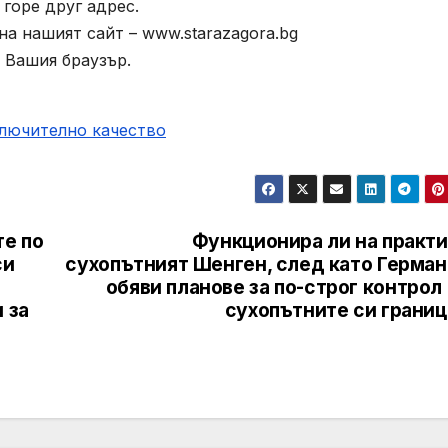
горе друг адрес.
а нашият сайт – www.starazagora.bg
 Вашия браузър.
ключително качество
е по
Функционира ли на практи
си
сухопътният Шенген, след като Герман
обяви планове за по-строг контрол
 за
сухопътните си границ