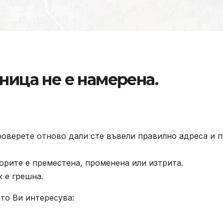
ница не е намерена.
роверете отново дали сте въвели правилно адреса и п
орите е преместена, променена или изтрита.
к е грешна.
то Ви интересува: