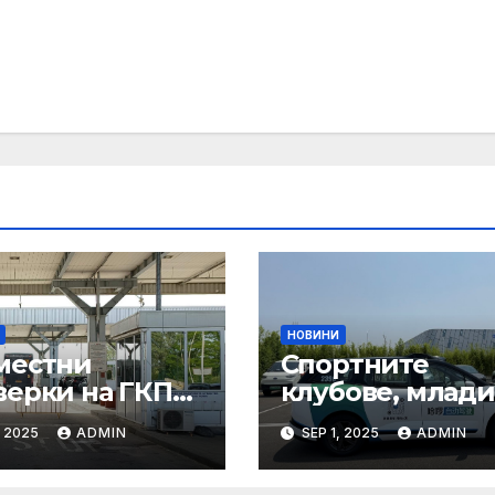
НОВИНИ
местни
Спортните
верки на ГКПП:
клубове, млади
истерството
ни атлети и
, 2025
ADMIN
SEP 1, 2025
ADMIN
уризма и
техните трень
тролните
имат нужда от