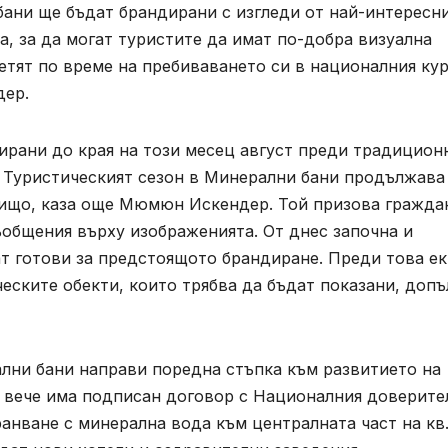
ани ще бъдат брандирани с изгледи от най-интересн
, за да могат туристите да имат по-добра визуална
сетят по време на пребиваването си в националния кур
дер.
ирани до края на този месец август преди традицион
. Туристическият сезон в Минерални бани продължава
нищо, каза още Мюмюн Искендер. Той призова гражда
съобщения върху изображенията. От днес започна и
ат готови за предстоящото брандиране. Преди това е
еските обекти, които трябва да бъдат показани, допъ
лни бани направи поредна стъпка към развитието на
о вече има подписан договор с Националния доверите
анване с минерална вода към централната част на кв