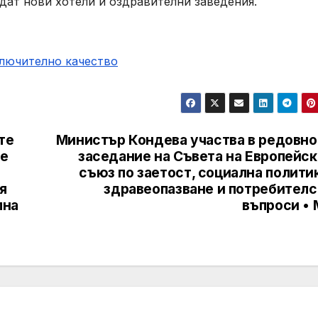
дат нови хотели и оздравителни заведения.
ключително качество
те
Министър Кондева участва в редовно
де
заседание на Съвета на Европейск
съюз по заетост, социална полити
я
здравеопазване и потребителс
лна
въпроси • 