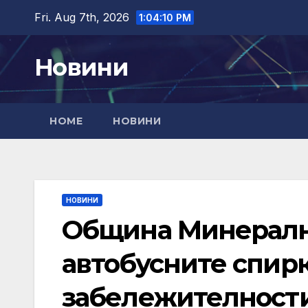
Skip
Fri. Aug 7th, 2026
1:04:11 PM
to
content
Новини
HOME
НОВИНИ
НОВИНИ
Община Минералн
автобусните спир
забележителност