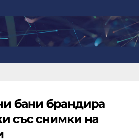
и бани брандира
ки със снимки на
и