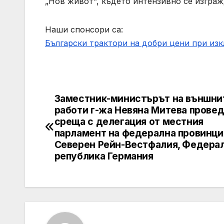
„Нов живот“, където интензивно се изграж
Наши спонсори са:
Български трактори на добри цени при из
Заместник-министърът на външни
Post
работи г-жа Невяна Митева прове
navigation
среща с делегация от местния
парламент на федерална провинци
Северен Рейн-Вестфалия, Федера
република Германия