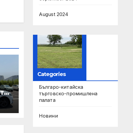
August 2024
Categories
Българо-китайска
те
търговско-промишлена
палата
ори
Новини
па