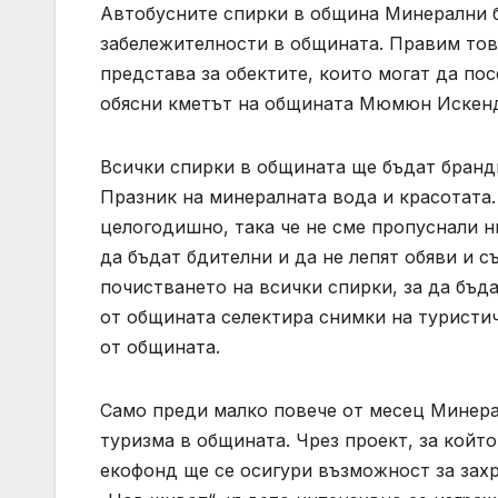
Автобусните спирки в община Минерални б
забележителности в общината. Правим това
представа за обектите, които могат да по
обясни кметът на общината Мюмюн Искен
Всички спирки в общината ще бъдат бранд
Празник на минералната вода и красотата
целогодишно, така че не сме пропуснали 
да бъдат бдителни и да не лепят обяви и 
почистването на всички спирки, за да бъд
от общината селектира снимки на туристич
от общината.
Само преди малко повече от месец Минера
туризма в общината. Чрез проект, за койт
екофонд ще се осигури възможност за захр