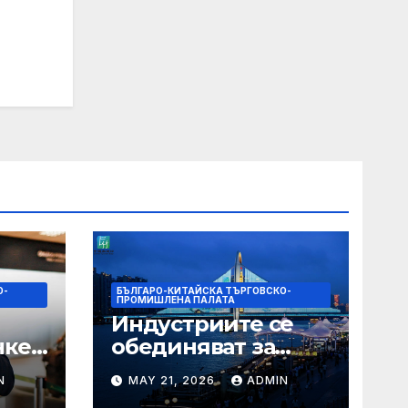
О-
БЪЛГАРО-КИТАЙСКА ТЪРГОВСКО-
ПРОМИШЛЕНА ПАЛАТА
Индустриите се
нкер
обединяват за
висококачествен
N
MAY 21, 2026
ADMIN
растеж на