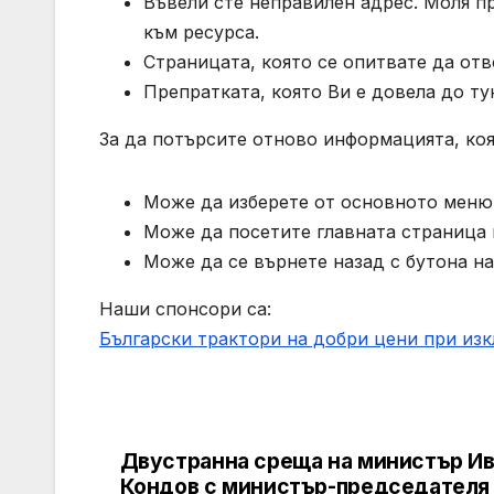
Въвели сте неправилен адрес. Моля п
към ресурса.
Страницата, която се опитвате да отв
Препратката, която Ви е довела до тук
За да потърсите отново информацията, коя
Може да изберете от основното меню 
Може да посетите главната страница на
Може да се върнете назад с бутона на
Наши спонсори са:
Български трактори на добри цени при из
Двустранна среща на министър И
Post
Кондов с министър-председателя