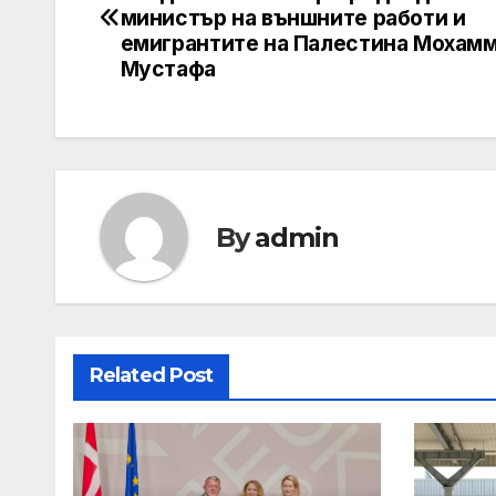
navigation
министър на външните работи и
емигрантите на Палестина Мохам
Мустафа
By
admin
Related Post