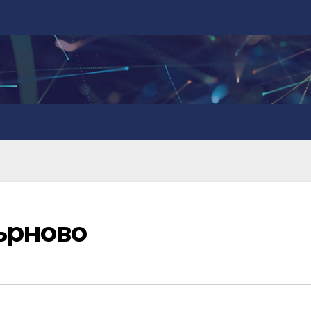
ърново