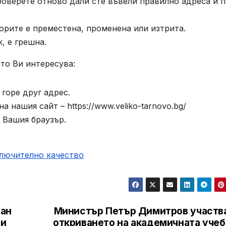
роверете отново дали сте въвели правилно адреса и п
орите е преместена, променена или изтрита.
, е грешна.
то Ви интересува:
горе друг адрес.
 нашия сайт – https://www.veliko-tarnovo.bg/
 Вашия браузър.
ключително качество
ван
Министър Петър Димитров участва
 и
откриването на академичната учеб