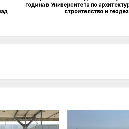
година в Университета по архитекту
мад
строителство и геодез