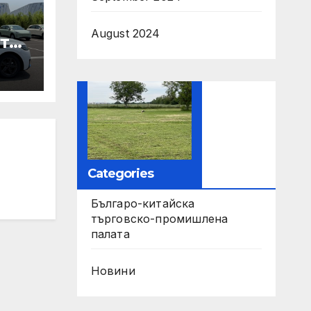
August 2024
те
ори
па
Categories
Българо-китайска
търговско-промишлена
палата
Новини