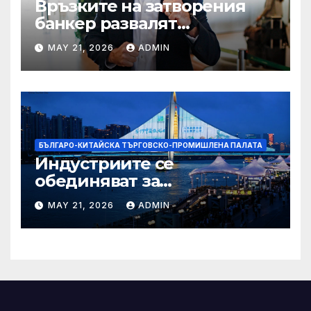
Връзките на затворения
банкер развалят
надеждите на Флавио
MAY 21, 2026
ADMIN
Болсонаро за президент на
Бразилия
БЪЛГАРО-КИТАЙСКА ТЪРГОВСКО-ПРОМИШЛЕНА ПАЛАТА
Индустриите се
обединяват за
висококачествен растеж на
MAY 21, 2026
ADMIN
културния и
туристическия сектор