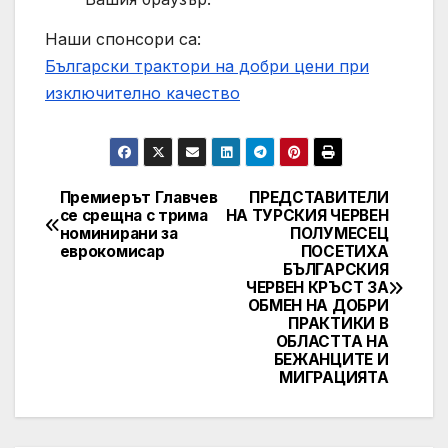
Наши спонсори са:
Български трактори на добри цени при
изключително качество
Премиерът Главчев
ПРЕДСТАВИТЕЛИ
Post
се срещна с трима
НА ТУРСКИЯ ЧЕРВЕН
номинирани за
ПОЛУМЕСЕЦ
navigation
еврокомисар
ПОСЕТИХА
БЪЛГАРСКИЯ
ЧЕРВЕН КРЪСТ ЗА
ОБМЕН НА ДОБРИ
ПРАКТИКИ В
ОБЛАСТТА НА
БЕЖАНЦИТЕ И
МИГРАЦИЯТА