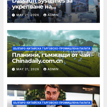
Dassault Systemes за
укрепване на
изграждането на AI
MAY 21, 2026
ADMIN
екосистема в Китай
БЪЛГАРО-КИТАЙСКА ТЪРГОВСКО-ПРОМИШЛЕНА ПАЛАТА
Планини, гъмжащи от чай –
Chinadaily.com.cn
MAY 21, 2026
ADMIN
БЪЛГАРО-КИТАЙСКА ТЪРГОВСКО-ПРОМИШЛЕНА ПАЛАТА