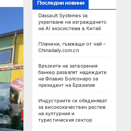
Последни новини
Dassault Systemes за
укрепване на изграждането
на AI екосистема в Китай
Планини, гъмжащи от чай –
Chinadaily.com.cn
Връзките на затворения
банкер развалят надеждите
на Флавио Болсонаро за
президент на Бразилия
Индустриите се обединяват
за висококачествен растеж
на културния и
туристическия сектор