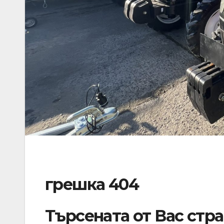
грешка 404
Търсената от Вас стр