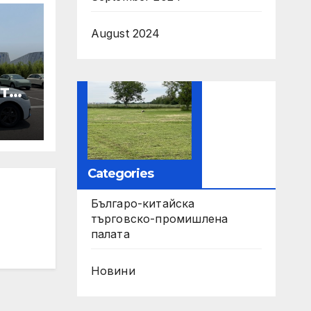
August 2024
те
ори
па
Categories
Българо-китайска
търговско-промишлена
палата
Новини