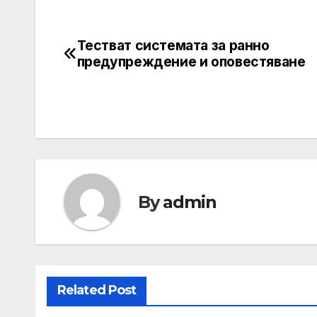
Тестват системата за ранно
Post
предупреждение и оповестяване
navigation
By
admin
Related Post