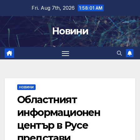
Skip
Fri. Aug 7th, 2026
1:58:02 AM
to
content
Новини
НОВИНИ
Областният
информационен
център в Русе
представи