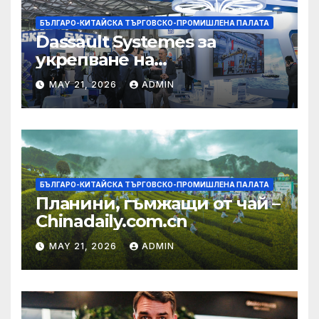
БЪЛГАРО-КИТАЙСКА ТЪРГОВСКО-ПРОМИШЛЕНА ПАЛАТА
Dassault Systemes за
укрепване на
изграждането на AI
MAY 21, 2026
ADMIN
екосистема в Китай
БЪЛГАРО-КИТАЙСКА ТЪРГОВСКО-ПРОМИШЛЕНА ПАЛАТА
Планини, гъмжащи от чай –
Chinadaily.com.cn
MAY 21, 2026
ADMIN