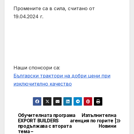
Промените са в сила, считано от
19.04.2024 г.
Наши спонсори са:
Български трактори на добри цени при
изключително качество
Обучителната програма
Изпълнителна
Post
ЕXPORT BUILDERS
агенция по горите |
продължава с втората
Новини
navigation
тема –