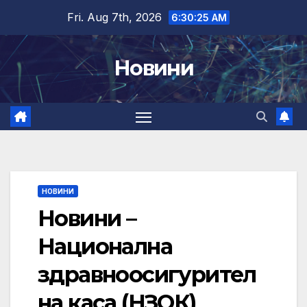
Skip
Fri. Aug 7th, 2026
6:30:26 AM
to
content
Новини
НОВИНИ
Новини –
Национална
здравноосигурител
на каса (НЗОК)