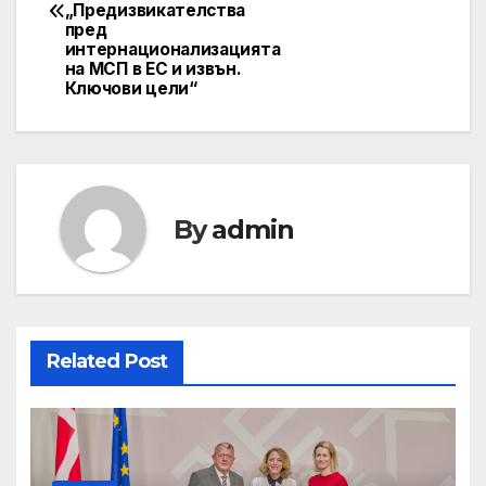
„Предизвикателства
пред
интернационализацията
на МСП в ЕС и извън.
Ключови цели“
By
admin
Related Post