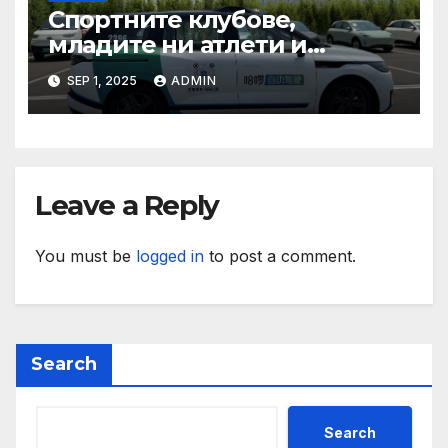
Спортните клубове,
младите ни атлети и
техните треньори имат
SEP 1, 2025
ADMIN
нужда от нашата подкрепа
и ние ще им я осигурим
Leave a Reply
You must be
logged in
to post a comment.
Search
Search