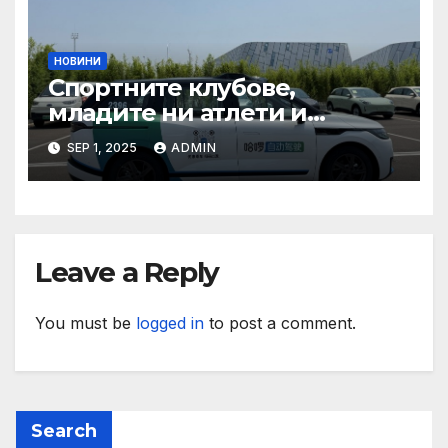
НОВИНИ
Спортните клубове,
младите ни атлети и
техните треньори имат
SEP 1, 2025
ADMIN
нужда от нашата подкрепа
и ние ще им я осигурим
Leave a Reply
You must be
logged in
to post a comment.
Search