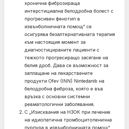
хронична фиброзираща
интерстициална белодробна болест с
прогресивен фенотип в
извънболничната помощ“ се
осигурява безалтернативната терапия
към настоящия момент за
диагностицираните пациенти с
тежкото прогресиращо засягане на
белия дроб. Дава се възможност за
заплащане на лекарствените
продукти Ofev (INN) Nintedanib на
белодробна фиброза, която е във
връзка с основни системни
ревматологични заболявания.
С „Изисквания на НЗОК при лечение
на идиопатична тромбоцитопенична
пурпура в извънболничната помощ“