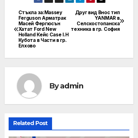
Стъкла за:Massey
Друг вид Внос тип
Post
Ferguson Арматрак
YANMAR в
Масей Фергюсън
Селскостопанска
navigation
Хатат Ford New
техника в гр. София
Holland Кейс Case I.H
Кубота в Части в гр.
Елхово
By
admin
Related Post