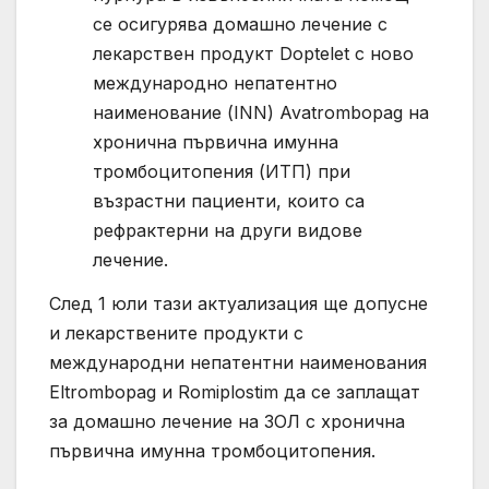
се осигурява домашно лечение с
лекарствен продукт Doptelet с ново
международно непатентно
наименование (INN) Avatrombopag на
хронична първична имунна
тромбоцитопения (ИТП) при
възрастни пациенти, които са
рефрактерни на други видове
лечение.
След 1 юли тази актуализация ще допусне
и лекарствените продукти с
международни непатентни наименования
Eltrombopag и Romiplostim да се заплащат
за домашно лечение на ЗОЛ с хронична
първична имунна тромбоцитопения.