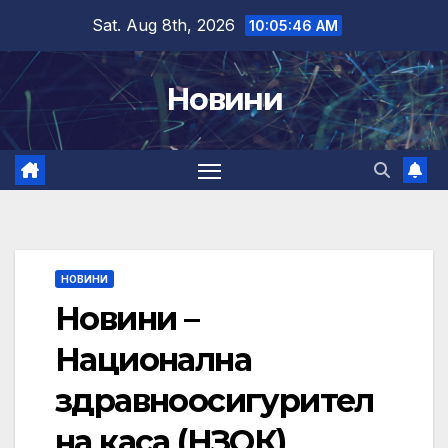
Skip
Sat. Aug 8th, 2026
10:05:47 AM
to
content
Новини
НОВИНИ
Новини –
Национална
здравноосигурител
на каса (НЗОК)