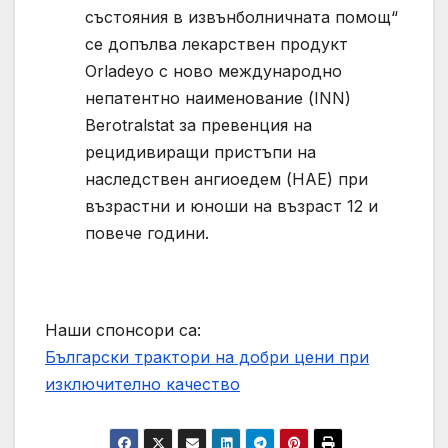
състояния в извънболничната помощ“
се допълва лекарствен продукт
Orladeyo с ново международно
непатентно наименование (INN)
Berotralstat за превенция на
рецидивиращи пристъпи на
наследствен ангиоедем (HAE) при
възрастни и юноши на възраст 12 и
повече години.
Наши спонсори са:
Български трактори на добри цени при
изключително качество