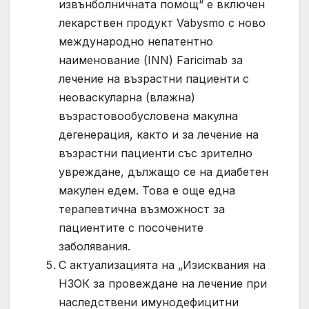
извънболничната помощ“ е включен
лекарствен продукт Vabysmo с ново
международно непатентно
наименование (INN) Faricimab за
лечение на възрастни пациенти с
неоваскуларна (влажна)
възрастовообусловена макулна
дегенерация, както и за лечение на
възрастни пациенти със зрително
увреждане, дължащо се на диабетен
макулен едем. Това е още една
терапевтична възможност за
пациентите с посочените
заболявания.
С актуализацията на „Изисквания на
НЗОК за провеждане на лечение при
наследствени имунодефицитни