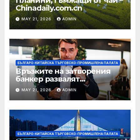
Планини, гъмжащи от чай –
Chinadaily.com.cn
MAY 21, 2026
ADMIN
БЪЛГАРО-КИТАЙСКА ТЪРГОВСКО-ПРОМИШЛЕНА ПАЛАТА
Връзките на затворения
банкер развалят
надеждите на Флавио
MAY 21, 2026
ADMIN
Болсонаро за президент на
Бразилия
БЪЛГАРО-КИТАЙСКА ТЪРГОВСКО-ПРОМИШЛЕНА ПАЛАТА