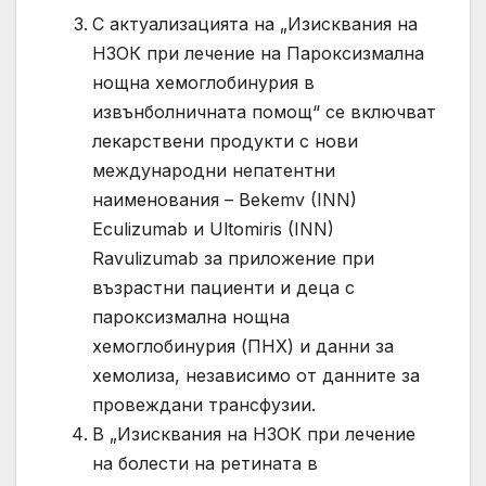
С актуализацията на „Изисквания на
НЗОК при лечение на Пароксизмална
нощна хемоглобинурия в
извънболничната помощ“ се включват
лекарствени продукти с нови
международни непатентни
наименования – Bekemv (INN)
Eculizumab и Ultomiris (INN)
Ravulizumab за приложение при
възрастни пациенти и деца с
пароксизмална нощна
хемоглобинурия (ПНХ) и данни за
хемолиза, независимо от данните за
провеждани трансфузии.
В „Изисквания на НЗОК при лечение
на болести на ретината в