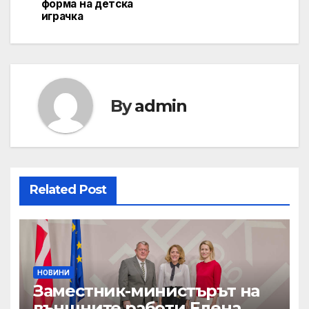
форма на детска
играчка
By
admin
Related Post
НОВИНИ
Заместник-министърът на
външните работи Елена