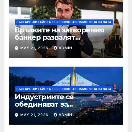
БЪЛГАРО-КИТАЙСКА ТЪРГОВСКО-ПРОМИШЛЕНА ПАЛАТА
Връзките на затворения
банкер развалят
надеждите на Флавио
MAY 21, 2026
ADMIN
Болсонаро за президент на
Бразилия
БЪЛГАРО-КИТАЙСКА ТЪРГОВСКО-ПРОМИШЛЕНА ПАЛАТА
Индустриите се
обединяват за
висококачествен растеж на
MAY 21, 2026
ADMIN
културния и
туристическия сектор