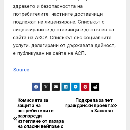
здравето и безопасността на
потребителите, частните доставчици
подлежат на лицензиране. Списъкът с
лицензираните доставчици е достъпен на
сайта на АКСУ. Списъкът със социалните
услуги, делегирани от държавата дейност,
е публикуван на сайта на АСП.
Source
Комисията за
Подкрепа за пет
Post
защита на
граждански проекта
потребителите
в Хасково
navigation
разпореди
изтегляне от пазара
на опасни вейпове с