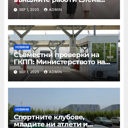
Шекерлетова участва в
SEP 1, 2025
ADMIN
неформалната среща на
министрите на външните
работи на ЕС във формат
„Гимних“ на 30 август 2025 г.
в Копенхаген
НОВИНИ
Съвместни проверки на
ГКПП: Министерството на
туризма и контролните
SEP 1, 2025
ADMIN
органи откриха нарушения
при пътувания
НОВИНИ
Спортните клубове,
младите ни атлети и