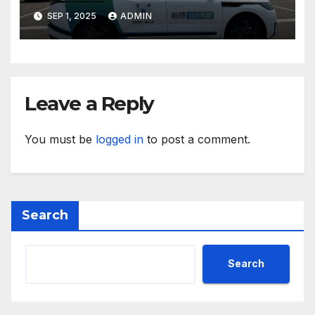
техните треньори имат
SEP 1, 2025
ADMIN
нужда от нашата подкрепа
и ние ще им я осигурим
Leave a Reply
You must be
logged in
to post a comment.
Search
Search