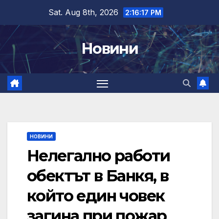
Skip
Sat. Aug 8th, 2026
2:16:18 PM
to
content
Новини
НОВИНИ
Нелегално работи
обектът в Банкя, в
който един човек
загина при пожар