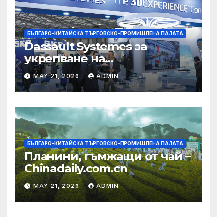
БЪЛГАРО-КИТАЙСКА ТЪРГОВСКО-ПРОМИШЛЕНА ПАЛАТА
Dassault Systemes за
укрепване на
изграждането на AI
MAY 21, 2026
ADMIN
екосистема в Китай
БЪЛГАРО-КИТАЙСКА ТЪРГОВСКО-ПРОМИШЛЕНА ПАЛАТА
Планини, гъмжащи от чай –
Chinadaily.com.cn
MAY 21, 2026
ADMIN