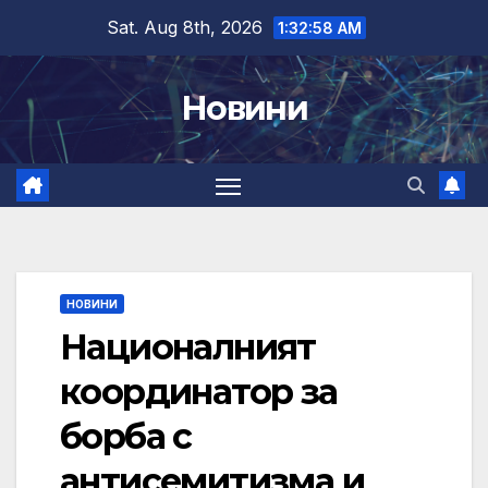
Skip
Sat. Aug 8th, 2026
1:32:59 AM
to
content
Новини
НОВИНИ
Националният
координатор за
борба с
антисемитизма и