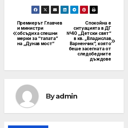
Премиерът Главчев
Спокойна е
Post
и министри
ситуацията в ДГ
обсъдиха спешни
№40 „Детски свят“
navigation
мерки за “тапата”
в кв. „Владислав
на „Дунав мост“
Варненчик“, която
беше засегната от
следобедните
дъждове
By
admin