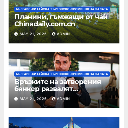
БЪЛГАРО-КИТАЙСКА ТЪРГОВСКО-ПРОМИШЛЕНА ПАЛАТА
Планини, гъмжащи от чай –
Chinadaily.com.cn
MAY 21, 2026
ADMIN
БЪЛГАРО-КИТАЙСКА ТЪРГОВСКО-ПРОМИШЛЕНА ПАЛАТА
Връзките на затворения
банкер развалят
надеждите на Флавио
MAY 21, 2026
ADMIN
Болсонаро за президент на
Бразилия