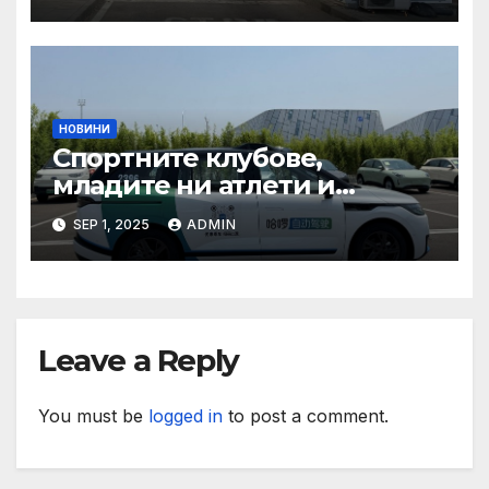
органи откриха нарушения
при пътувания
НОВИНИ
Спортните клубове,
младите ни атлети и
техните треньори имат
SEP 1, 2025
ADMIN
нужда от нашата подкрепа
и ние ще им я осигурим
Leave a Reply
You must be
logged in
to post a comment.