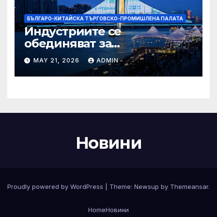
БЪЛГАРО-КИТАЙСКА ТЪРГОВСКО-ПРОМИШЛЕНА ПАЛАТА
Индустриите се
обединяват за
висококачествен растеж на
MAY 21, 2026
ADMIN
културния и
туристическия сектор
Новини
Proudly powered by WordPress
|
Theme:
Newsup
by
Themeansar
.
Home
Новини