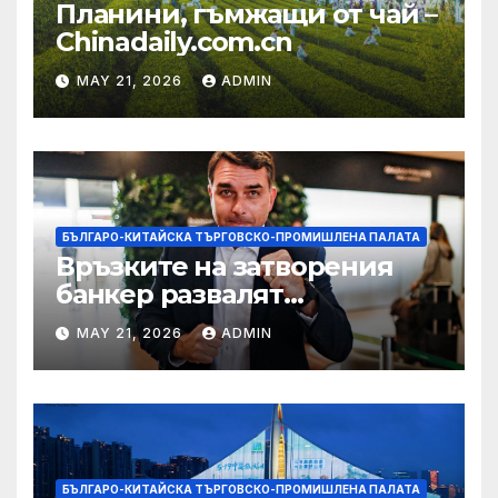
Планини, гъмжащи от чай –
Chinadaily.com.cn
MAY 21, 2026
ADMIN
БЪЛГАРО-КИТАЙСКА ТЪРГОВСКО-ПРОМИШЛЕНА ПАЛАТА
Връзките на затворения
банкер развалят
надеждите на Флавио
MAY 21, 2026
ADMIN
Болсонаро за президент на
Бразилия
БЪЛГАРО-КИТАЙСКА ТЪРГОВСКО-ПРОМИШЛЕНА ПАЛАТА