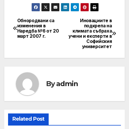
Обнородвани са
Иновациите в
Post
изменения в
подкрепа на
Наредба №6 от 20
климата събраха
navigation
март 2007 г.
учени и експерти в
Софийския
университет
By
admin
Related Post