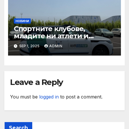
НОВИНИ
Спортните клубове,
младите ни атлети и
техните треньори имат
SEP 1, 2025
ADMIN
нужда от нашата подкрепа
и ние ще им я осигурим
Leave a Reply
You must be
logged in
to post a comment.
Search