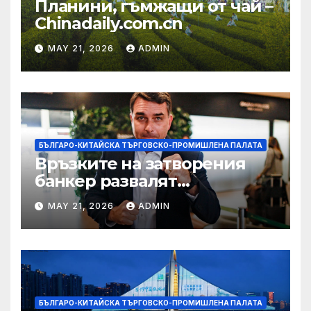
Планини, гъмжащи от чай –
Chinadaily.com.cn
MAY 21, 2026
ADMIN
БЪЛГАРО-КИТАЙСКА ТЪРГОВСКО-ПРОМИШЛЕНА ПАЛАТА
Връзките на затворения
банкер развалят
надеждите на Флавио
MAY 21, 2026
ADMIN
Болсонаро за президент на
Бразилия
БЪЛГАРО-КИТАЙСКА ТЪРГОВСКО-ПРОМИШЛЕНА ПАЛАТА