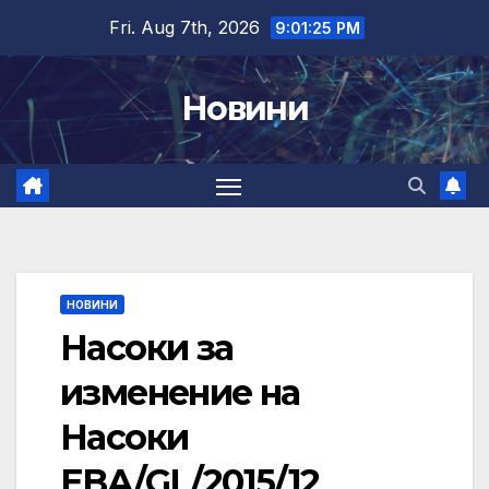
Skip
Fri. Aug 7th, 2026
9:01:26 PM
to
content
Новини
НОВИНИ
Насоки за
изменение на
Насоки
EBA/GL/2015/12