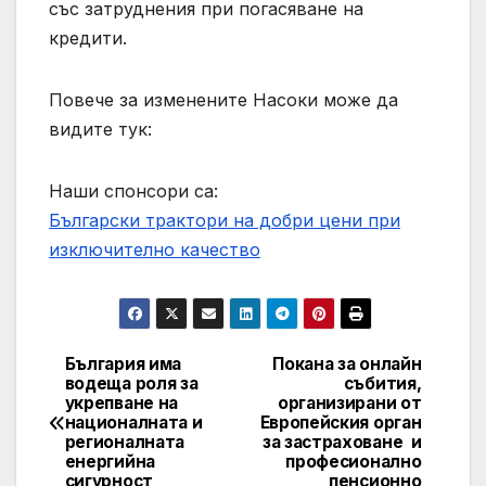
със затруднения при погасяване на
кредити.
Повече за изменените Насоки може да
видите тук:
Наши спонсори са:
Български трактори на добри цени при
изключително качество
България има
Покана за онлайн
Post
водеща роля за
събития,
укрепване на
организирани от
navigation
националната и
Европейския орган
регионалната
за застраховане и
енергийна
професионално
сигурност
пенсионно