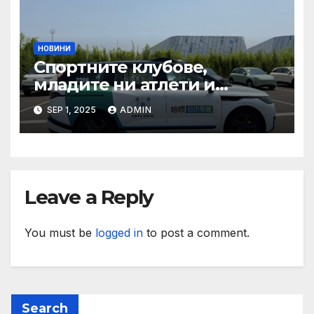
НОВИНИ
Спортните клубове,
младите ни атлети и
техните треньори имат
SEP 1, 2025
ADMIN
нужда от нашата подкрепа
и ние ще им я осигурим
Leave a Reply
You must be
logged in
to post a comment.
Search