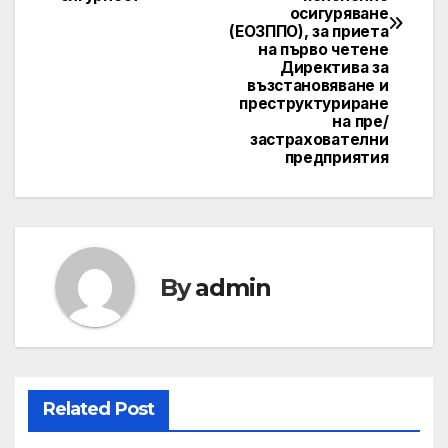
осигуряване
(ЕОЗППО), за приета
на първо четене
Директива за
възстановяване и
преструктуриране
на пре/
застрахователни
предприятия
By
admin
Related Post