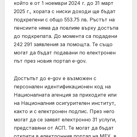
който е от 1 ноември 2024 г. до 31 март
2025 г., хората с ниски доходи ще бъдат
подкрепени с общо 553.75 лв. Ръстът на
пенсиите няма да повлияе върху достъпа
до подкрепата. До момента са подадени
242 291 заявления за помощта. Те също
могат да бъдат подавани по електронен
път през новия портал e-gov.
Достъпът до e-gov е възможен с
персонален идентификационен код на
Националната агенция за приходите или
на Националния осигурителен институт,
както и с електронен подпис. През него
могат да се заявят електронно 31 услуги,
представяни от АСП. Те могат да бъдат
открити в електронния портал на МЕУ, в