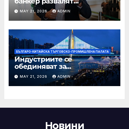
банкер развалят
надеждите на Флавио
MAY 21, 2026
ADMIN
Болсонаро за президент на
Бразилия
БЪЛГАРО-КИТАЙСКА ТЪРГОВСКО-ПРОМИШЛЕНА ПАЛАТА
Индустриите се
обединяват за
висококачествен растеж на
MAY 21, 2026
ADMIN
културния и
туристическия сектор
Новини