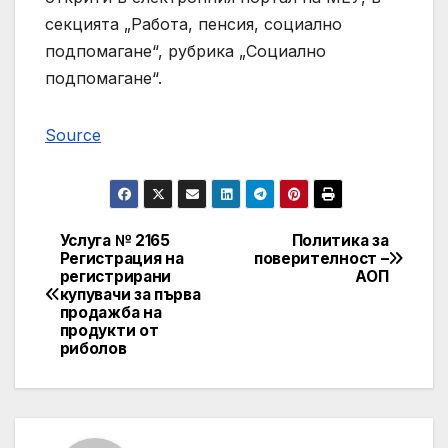
секцията „Работа, пенсия, социално
подпомагане“, рубрика „Социално
подпомагане“.
Source
Услуга № 2165
Политика за
Post
Регистрация на
поверителност –
регистрирани
АОП
navigation
купувачи за първа
продажба на
продукти от
риболов