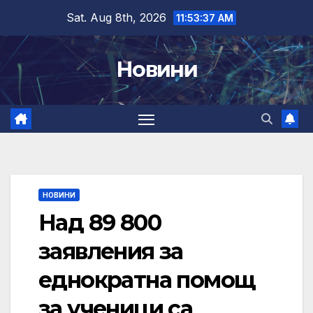
Skip
Sat. Aug 8th, 2026
11:53:38 AM
to
content
Новини
НОВИНИ
Над 89 800
заявления за
еднократна помощ
за ученици са