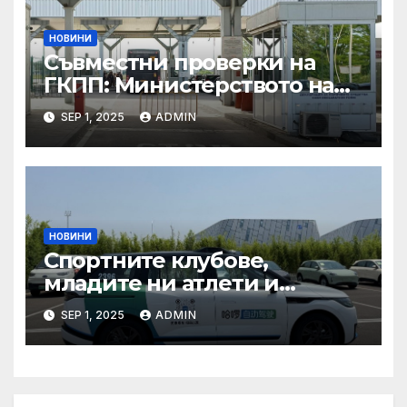
в Копенхаген
НОВИНИ
Съвместни проверки на
ГКПП: Министерството на
туризма и контролните
SEP 1, 2025
ADMIN
органи откриха нарушения
при пътувания
НОВИНИ
Спортните клубове,
младите ни атлети и
техните треньори имат
SEP 1, 2025
ADMIN
нужда от нашата подкрепа
и ние ще им я осигурим