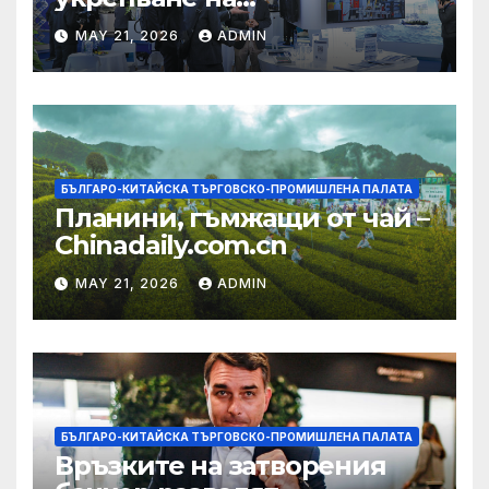
изграждането на AI
MAY 21, 2026
ADMIN
екосистема в Китай
БЪЛГАРО-КИТАЙСКА ТЪРГОВСКО-ПРОМИШЛЕНА ПАЛАТА
Планини, гъмжащи от чай –
Chinadaily.com.cn
MAY 21, 2026
ADMIN
БЪЛГАРО-КИТАЙСКА ТЪРГОВСКО-ПРОМИШЛЕНА ПАЛАТА
Връзките на затворения