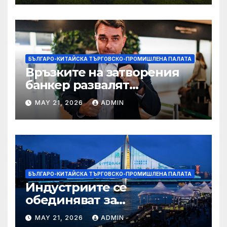
БЪЛГАРО-КИТАЙСКА ТЪРГОВСКО-ПРОМИШЛЕНА ПАЛАТА
Връзките на затворения
банкер развалят
надеждите на Флавио
MAY 21, 2026
ADMIN
Болсонаро за президент на
Бразилия
БЪЛГАРО-КИТАЙСКА ТЪРГОВСКО-ПРОМИШЛЕНА ПАЛАТА
Индустриите се
обединяват за
висококачествен растеж на
MAY 21, 2026
ADMIN
културния и