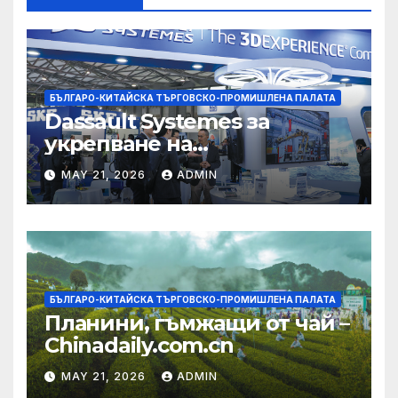
БЪЛГАРО-КИТАЙСКА ТЪРГОВСКО-ПРОМИШЛЕНА ПАЛАТА
Dassault Systemes за
укрепване на
изграждането на AI
MAY 21, 2026
ADMIN
екосистема в Китай
БЪЛГАРО-КИТАЙСКА ТЪРГОВСКО-ПРОМИШЛЕНА ПАЛАТА
Планини, гъмжащи от чай –
Chinadaily.com.cn
MAY 21, 2026
ADMIN