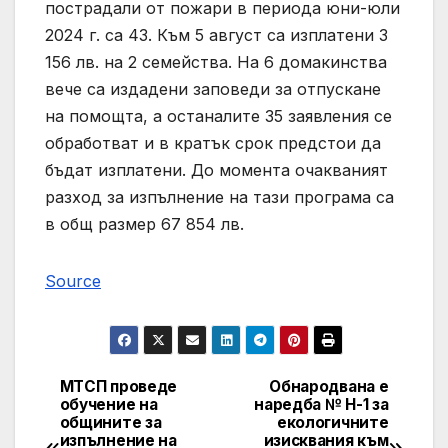
пострадали от пожари в периода юни-юли
2024 г. са 43. Към 5 август са изплатени 3
156 лв. на 2 семейства. На 6 домакинства
вече са издадени заповеди за отпускане
на помощта, а останалите 35 заявления се
обработват и в кратък срок предстои да
бъдат изплатени. До момента очакваният
разход за изпълнение на тази програма са
в общ размер 67 854 лв.
Source
МТСП проведе
Обнародвана е
Post
обучение на
наредба № Н-1 за
общините за
екологичните
navigation
изпълнение на
изисквания към