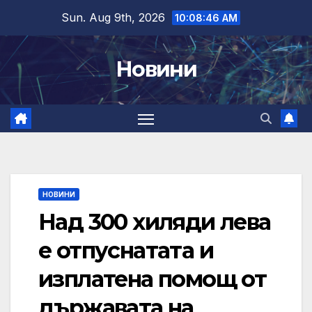
Skip
Sun. Aug 9th, 2026
10:08:47 AM
to
content
Новини
НОВИНИ
Над 300 хиляди лева
е отпуснатата и
изплатена помощ от
държавата на