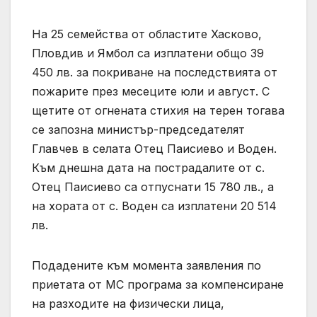
На 25 семейства от областите Хасково,
Пловдив и Ямбол са изплатени общо 39
450 лв. за покриване на последствията от
пожарите през месеците юли и август. С
щетите от огнената стихия на терен тогава
се запозна министър-председателят
Главчев в селата Отец Паисиево и Воден.
Към днешна дата на пострадалите от с.
Отец Паисиево са отпуснати 15 780 лв., а
на хората от с. Воден са изплатени 20 514
лв.
Подадените към момента заявления по
приетата от МС програма за компенсиране
на разходите на физически лица,