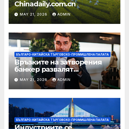
Chinadaily.com.cn
MAY 21, 2026
ADMIN
БЪЛГАРО-КИТАЙСКА ТЪРГОВСКО-ПРОМИШЛЕНА ПАЛАТА
Връзките на затворения
банкер развалят
надеждите на Флавио
MAY 21, 2026
ADMIN
Болсонаро за президент на
Бразилия
БЪЛГАРО-КИТАЙСКА ТЪРГОВСКО-ПРОМИШЛЕНА ПАЛАТА
Индустриите се