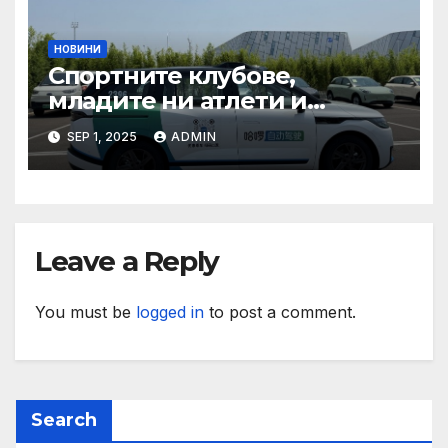
НОВИНИ
Спортните клубове,
младите ни атлети и
техните треньори имат
SEP 1, 2025
ADMIN
нужда от нашата подкрепа
и ние ще им я осигурим
Leave a Reply
You must be
logged in
to post a comment.
Search