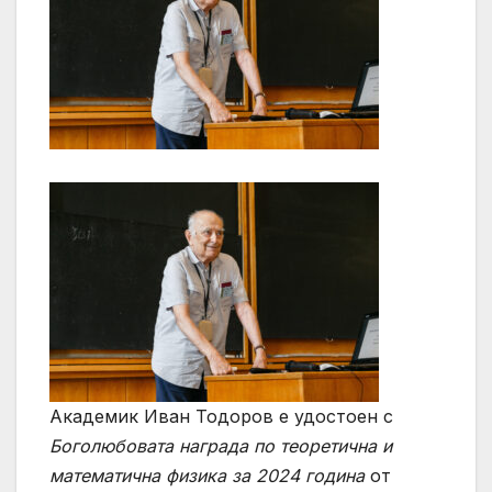
Академик Иван Тодоров е удостоен с
Боголюбовата награда по
т
еоретична и
математична физика за 2024
година
от