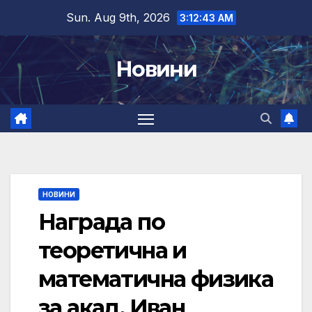
Skip
Sun. Aug 9th, 2026
3:12:44 AM
to
content
Новини
НОВИНИ
Награда по
теоретична и
математична физика
за акад. Иван