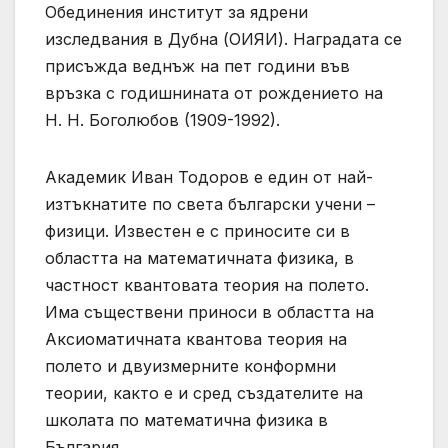
Обединения институт за ядрени
изследвания в Дубна (ОИЯИ). Наградата се
присъжда веднъж на пет години във
връзка с годишнината от рождението на
Н. Н. Боголюбов (1909-1992).
Академик Иван Тодоров е един от най-
изтъкнатите по света български учени –
физици. Известен е с приносите си в
областта на математичната физика, в
частност квантовата теория на полето.
Има съществени приноси в областта на
Аксиоматичната квантова теория на
полето и двуизмерните конформни
теории, както е и сред създателите на
школата по математична физика в
България.