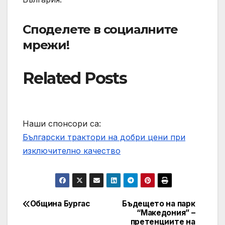
Споделете в социалните
мрежи!
Related Posts
Наши спонсори са:
Български трактори на добри цени при
изключително качество
Община Бургас
Бъдещето на парк
Post
“Македония” –
претенциите на