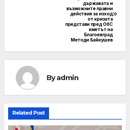
navigation
държавата и
възможните правни
действия за изход
от кризата
представи пред ОбС
кметът на
Благоевград
Методи Байкушев
By
admin
Related Post