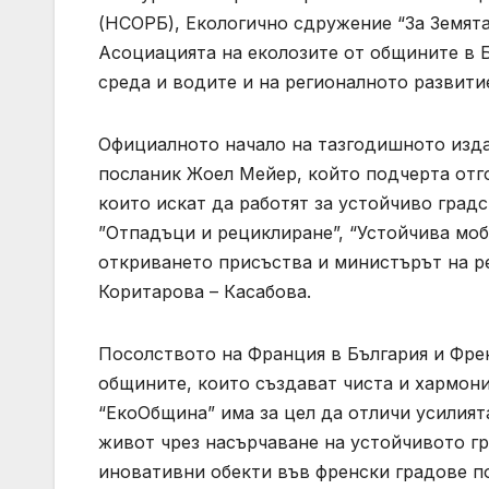
(НСОРБ), Екологично сдружение “За Земята
Асоциацията на еколозите от общините в Б
среда и водите и на регионалното развити
Официалното начало на тазгодишното изда
посланик Жоел Мейер, който подчерта отг
които искат да работят за устойчиво градс
”Отпадъци и рециклиране”, “Устойчива моб
откриването присъства и министърът на р
Коритарова – Касабова.
Посолството на Франция в България и Френ
общините, които създават чиста и хармони
“ЕкоОбщина” има за цел да отличи усилият
живот чрез насърчаване на устойчивото г
иновативни обекти във френски градове п