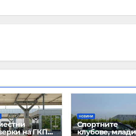
НОВИНИ
местни
Спортните
верки на ГКПП:
клубове, млади