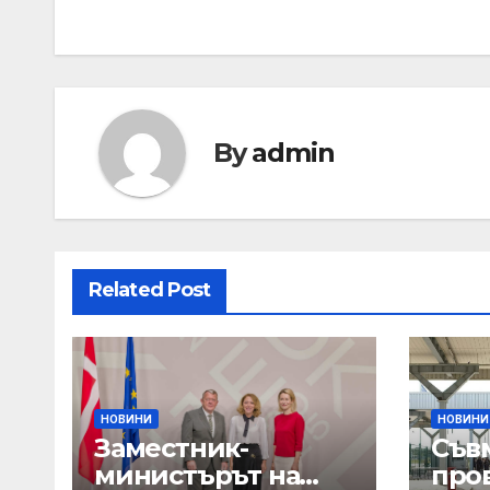
By
admin
Related Post
НОВИНИ
НОВИНИ
Заместник-
Съв
министърът на
про