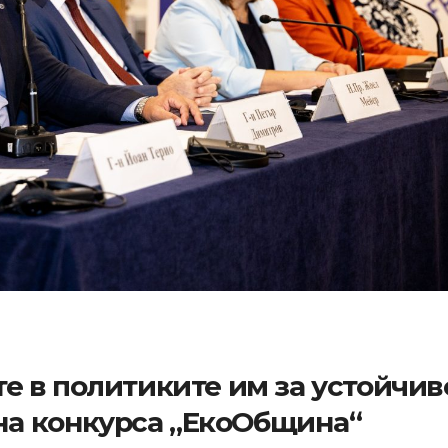
 в политиките им за устойчив
 на конкурса „ЕкоОбщина“