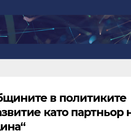
бщините в политиките
азвитие като партньор 
ина“