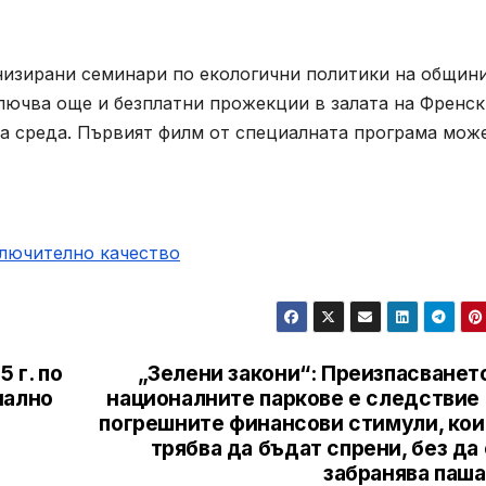
низирани семинари по екологични политики на общини
лючва още и безплатни прожекции в залата на Френск
та среда. Първият филм от специалната програма мож
ключително качество
 г. по
„Зелени закони“: Преизпасванет
иално
националните паркове е следствие 
погрешните финансови стимули, кои
трябва да бъдат спрени, без да
забранява паша