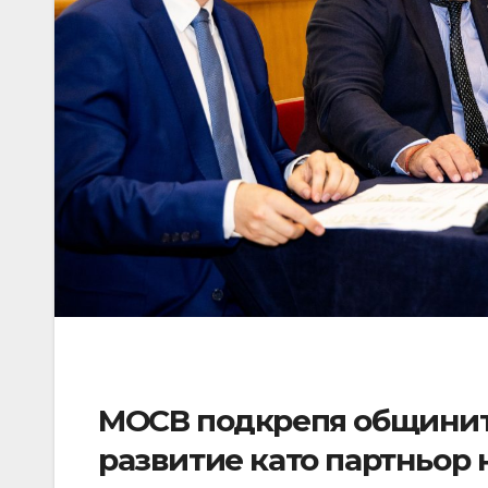
МОСВ подкрепя общините
развитие като партньор