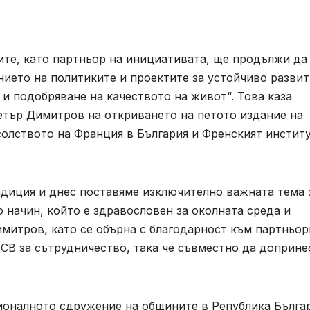
ите, като партньор на инициативата, ще продължи да
нието на политиките и проектите за устойчиво разви
и подобряване на качеството на живот“. Това каза
етър Димитров на откриването на петото издание на
олството на Франция в България и Френският институ
адиция и днес поставяме изключително важната тема 
 начин, който е здравословен за околната среда и
митров, като се обърна с благодарност към партньор
СВ за сътрудничество, така че съвместно да доприне
ионалното сдружение на общините в Република Бълга