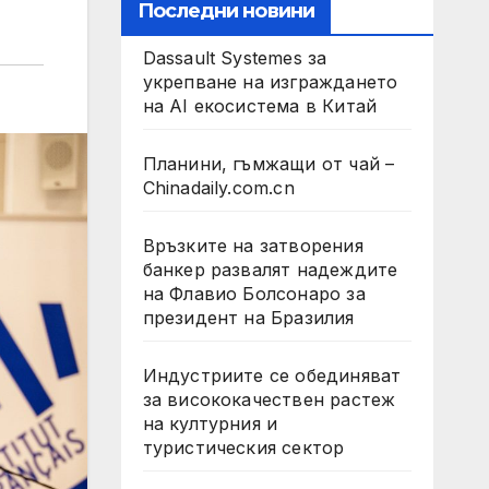
Последни новини
Dassault Systemes за
укрепване на изграждането
на AI екосистема в Китай
Планини, гъмжащи от чай –
Chinadaily.com.cn
Връзките на затворения
банкер развалят надеждите
на Флавио Болсонаро за
президент на Бразилия
Индустриите се обединяват
за висококачествен растеж
на културния и
туристическия сектор