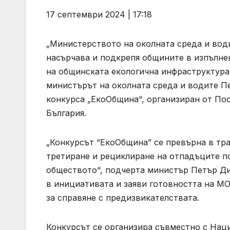
17 септември 2024 | 17:18
„Министерството на околната среда и вод
насърчава и подкрепя общините в изпълне
на общинската екологична инфраструктура 
министърът на околната среда и водите П
конкурса „ЕкоОбщина“, организиран от Пос
България.
„Конкурсът “ЕкоОбщина” се превърна в тр
третиране и рециклиране на отпадъците по
обществото“, подчерта министър Петър Ди
в инициативата и заяви готовността на МО
за справяне с предизвикателствата.
Конкурсът се организира съвместно с Нац