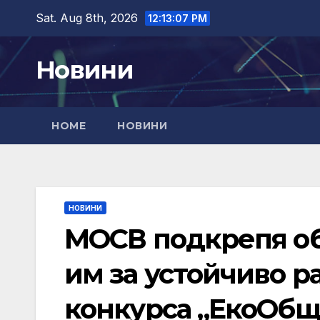
Skip
Sat. Aug 8th, 2026
12:13:08 PM
to
content
Новини
HOME
НОВИНИ
НОВИНИ
МОСВ подкрепя о
им за устойчиво р
конкурса „ЕкоОбщ