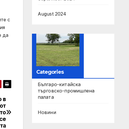
August 2024
те с
ия
е да
Categories
Българо-китайска
търговско-промишлена
палата
о в
от
то
Новини
 се
та