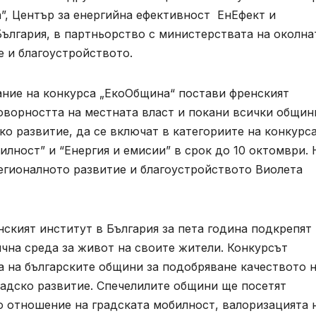
”, Център за енергийна ефективност ЕнЕфект и
ългария, в партньорство с министерствата на околна
е и благоустройството.
ние на конкурса „ЕкоОбщина“ постави френският
оворността на местната власт и покани всички общин
ко развитие, да се включат в категориите на конкурс
илност” и “Енергия и емисии” в срок до 10 октомври. 
егионалното развитие и благоустройството Виолета
ският институт в България за пета година подкрепят
чна среда за живот на своите жители. Конкурсът
а на българските общини за подобряване качеството 
радско развитие. Спечелилите общини ще посетят
о отношение на градската мобилност, валоризацията 