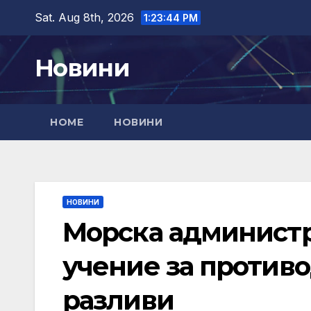
Skip
Sat. Aug 8th, 2026
1:23:46 PM
to
content
Новини
HOME
НОВИНИ
НОВИНИ
Морска администр
учение за против
разливи