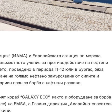
ция“ (ИАМА) и Европейската агенция по морска
съвместното учение за противодействие на нефтени
ето, проведено в периода 11-12 юли в Бургас, бяха
ане на голямо нефтено замърсяване от силите и
риен план за борба с нефтени разливи.
ят кораб “GALAXY ECO“, както и оборудване за борба
vice) на EMSA, а Главна дирекция „Аварийно-спасител
екипи.