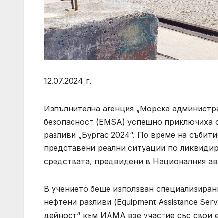
12.07.2024 г.
Изпълнителна агенция „Морска администра
безопасност (EMSA) успешно приключиха 
разливи „Бургас 2024“. По време на събити
представени реални ситуации по ликвидир
средствата, предвидени в Националния ава
В учението беше използван специализирани
нефтени разливи (Equipment Assistance Ser
дейност“ към ИАМА взе участие със свои 