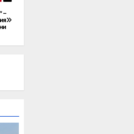
 –
ия
ни