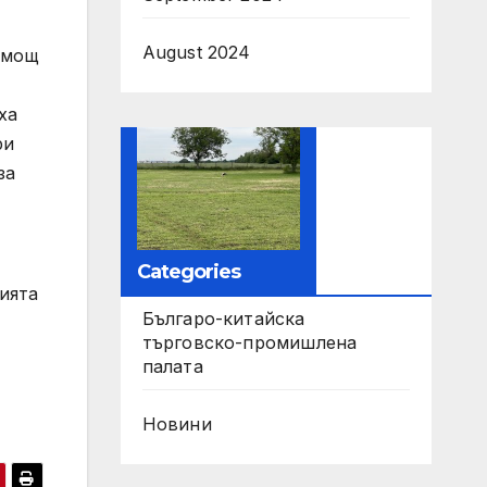
August 2024
омощ
ха
ри
за
Categories
ията
Българо-китайска
търговско-промишлена
палата
Новини