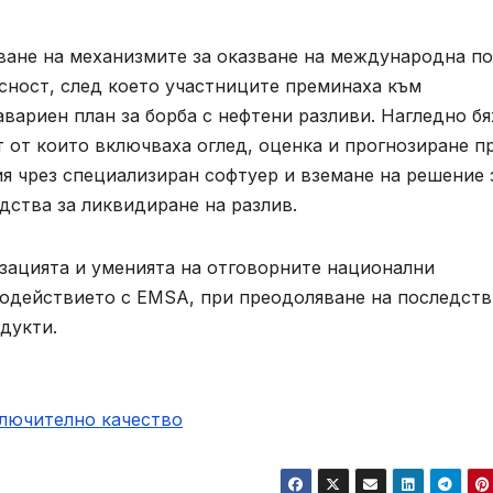
ване на механизмите за оказване на международна п
сност, след което участниците преминаха към
вариен план за борба с нефтени разливи. Нагледно бя
 от които включваха оглед, оценка и прогнозиране п
я чрез специализиран софтуер и вземане на решение 
дства за ликвидиране на разлив.
изацията и уменията на отговорните национални
модействието с EMSA, при преодоляване на последств
дукти.
ключително качество