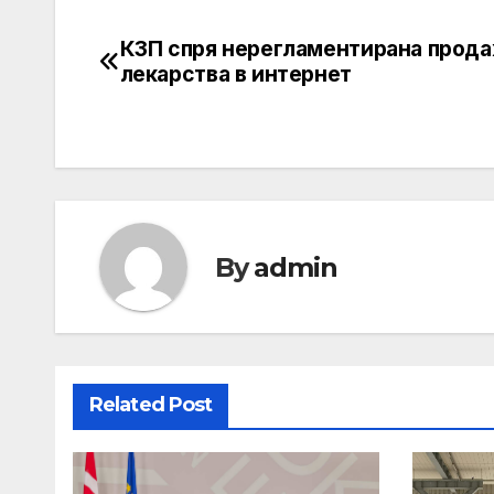
КЗП спря нерегламентирана прода
Post
лекарства в интернет
navigation
By
admin
Related Post