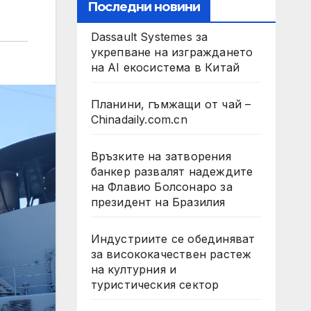
Последни новини
Dassault Systemes за
укрепване на изграждането
на AI екосистема в Китай
Планини, гъмжащи от чай –
Chinadaily.com.cn
Връзките на затворения
банкер развалят надеждите
на Флавио Болсонаро за
президент на Бразилия
Индустриите се обединяват
за висококачествен растеж
на културния и
туристическия сектор