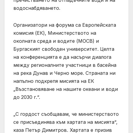
пречистването на отпадъчните води и на
водоснабдяването.
Организатори на форума са Европейската
комисия (ЕК), Министерството на
околната среда и водите (МОСВ) и
Бургаският свободен университет. Целта
на конференцията е да насърчи диалога
между регионалните участници в басейна
на река Дунав и Черно море. Страната ни
напълно подкрепя мисията на ЕК
„Възстановяване на нашите океани и води
до 2030 г.“.
„С гордост съобщавам, че министерството
се присъединява към хартата на мисията“,
каза Петър Димитров
.
Хартата е призив