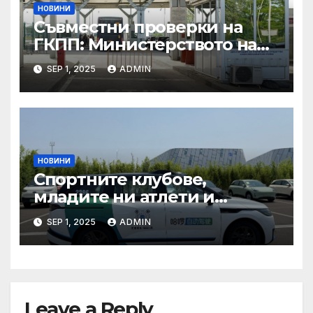
НОВИНИ
Съвместни проверки на
ГКПП: Министерството на
туризма и контролните
SEP 1, 2025
ADMIN
органи откриха нарушения
при пътувания
НОВИНИ
Спортните клубове,
младите ни атлети и
техните треньори имат
SEP 1, 2025
ADMIN
нужда от нашата подкрепа
и ние ще им я осигурим
Leave a Reply