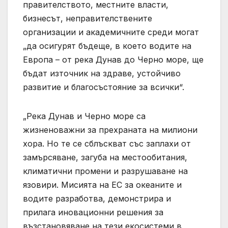
правителството, местните власти,
бизнесът, неправителствените
организации и академичните среди могат
„да осигурят бъдеще, в което водите на
Европа – от река Дунав до Черно море, ще
бъдат източник на здраве, устойчиво
развитие и благосъстояние за всички“.
„Река Дунав и Черно море са
жизненоважни за прехраната на милиони
хора. Но те се сблъскват със заплахи от
замърсяване, загуба на местообитания,
климатични промени и разрушаване на
язовири. Мисията на ЕС за океаните и
водите разработва, демонстрира и
прилага иновационни решения за
възстановяване на тези екосистеми в