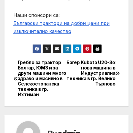
Наши спонсори са:
Български трактори на добри цени при
изключително качество
Гребло за трактор
Багер Kubota U20-3α
Post
Болгар, ЮМЗ и за
нова машина в
други машини много
Индустриална
navigation
здраво и масивно в
техника в гр. Велико
Селскостопанска
Търново
техника в гр.
Ихтиман