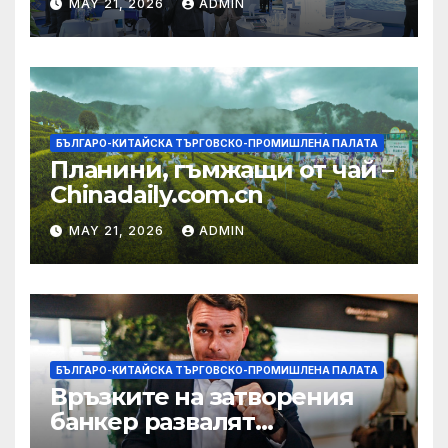
MAY 21, 2026
ADMIN
екосистема в Китай
БЪЛГАРО-КИТАЙСКА ТЪРГОВСКО-ПРОМИШЛЕНА ПАЛАТА
Планини, гъмжащи от чай –
Chinadaily.com.cn
MAY 21, 2026
ADMIN
БЪЛГАРО-КИТАЙСКА ТЪРГОВСКО-ПРОМИШЛЕНА ПАЛАТА
Връзките на затворения
банкер развалят
надеждите на Флавио