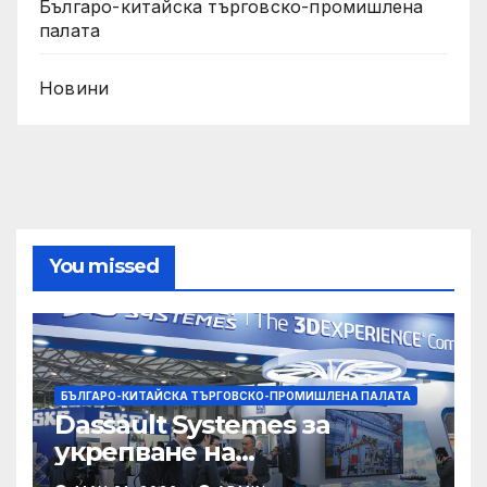
Българо-китайска търговско-промишлена
палата
Новини
You missed
БЪЛГАРО-КИТАЙСКА ТЪРГОВСКО-ПРОМИШЛЕНА ПАЛАТА
Dassault Systemes за
укрепване на
изграждането на AI