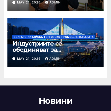
MAY 21, 2026
ADMIN
Болсонаро за президент на
Бразилия
БЪЛГАРО-КИТАЙСКА ТЪРГОВСКО-ПРОМИШЛЕНА ПАЛАТА
Индустриите се
обединяват за
висококачествен растеж на
MAY 21, 2026
ADMIN
културния и
туристическия сектор
Новини