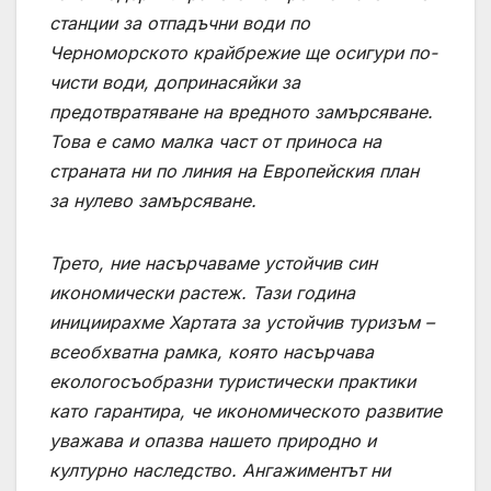
станции за отпадъчни води по
Черноморското крайбрежие ще осигури по-
чисти води, допринасяйки за
предотвратяване на вредното замърсяване.
Това е само малка част от приноса на
страната ни по линия на Европейския план
за нулево замърсяване.
Трето
, ние насърчаваме устойчив син
икономически растеж. Тази година
инициирахме Хартата за устойчив туризъм –
всеобхватна рамка, която насърчава
екологосъобразни туристически практики
като гарантира, че икономическото развитие
уважава и опазва нашето природно и
културно наследство. Ангажиментът ни