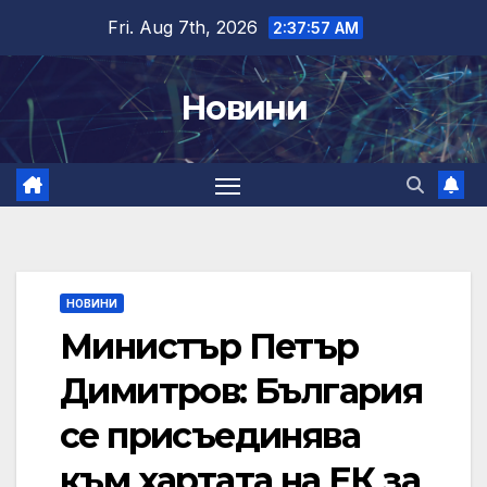
Skip
Fri. Aug 7th, 2026
2:37:58 AM
to
content
Новини
НОВИНИ
Министър Петър
Димитров: България
се присъединява
към хартата на ЕК за