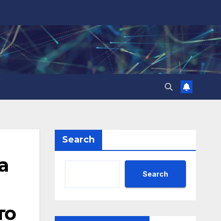
Search
а
Search
то