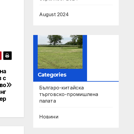
August 2024
на
Categories
в с
во
Българо-китайска
инг
търговско-промишлена
ер
палата
Новини