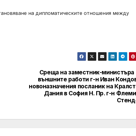
становяване на дипломатическите отношения между
Среща на заместник-министъра 
външните работи г-н Иван Кондо
новоназначения посланик на Кралст
Дания в София Н. Пр. г-н Флем
Стенд