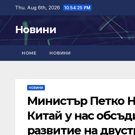
Skip
Thu. Aug 6th, 2026
10:54:27 PM
to
content
Новини
HOME
НОВИНИ
НОВИНИ
Министър Петко Н
Китай у нас обсъд
развитие на двус