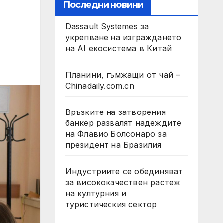
Последни новини
Dassault Systemes за
укрепване на изграждането
на AI екосистема в Китай
Планини, гъмжащи от чай –
Chinadaily.com.cn
Връзките на затворения
банкер развалят надеждите
на Флавио Болсонаро за
президент на Бразилия
Индустриите се обединяват
за висококачествен растеж
на културния и
туристическия сектор