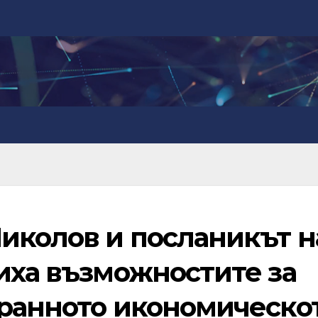
иколов и посланикът н
иха възможностите за
транното икономическо