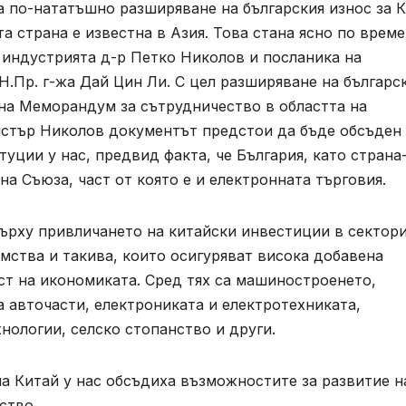
 по-нататъшно разширяване на българския износ за 
а страна е известна в Азия. Това стана ясно по време
индустрията д-р Петко Николов и посланика на
Н.Пр. г-жа Дай Цин Ли. С цел разширяване на българс
 на Меморандум за сътрудничество в областта на
истър Николов документът предстои да бъде обсъден
уции у нас, предвид факта, че България, като страна
на Съюза, част от която е и електронната търговия.
ърху привличането на китайски инвестиции в сектори
мства и такива, които осигуряват висока добавена
т на икономиката. Сред тях са машиностроенето,
 авточасти, електрониката и електротехниката,
ологии, селско стопанство и други.