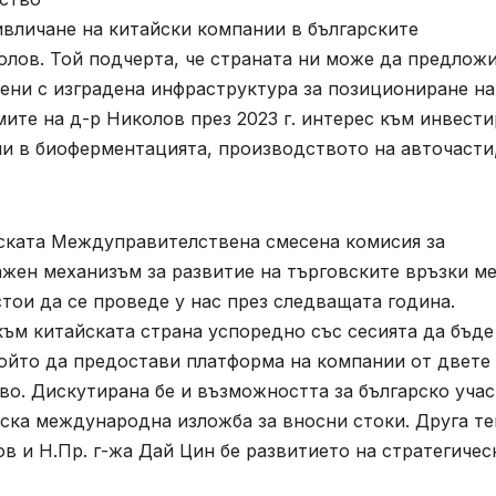
вличане на китайски компании в българските
лов. Той подчерта, че страната ни може да предложи
ени с изградена инфраструктура за позициониране на
ите на д-р Николов през 2023 г. интерес към инвест
ми в биоферментацията, производството на авточасти
йската Междуправителствена смесена комисия за
ажен механизъм за развитие на търговските връзки м
стои да се проведе у нас през следващата година.
м китайската страна успоредно със сесията да бъде
който да предостави платформа на компании от двете
о. Дискутирана бе и възможността за българско учас
ска международна изложба за вносни стоки. Друга т
 и Н.Пр. г-жа Дай Цин бе развитието на стратегичес