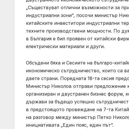
„Съществуват отлични възможности за при
индустриални зони“, посочи министър Нико
китайските инвеститори индустриални тер
техните производствени мощности. По дум
в България е бил проявен от китайски фир
електрически материали и други.
Обсъдени бяха и Сесиите на българо-кита
икономическо сътрудничество, които са в
двете страни. Поредната 18-та сесия пред
Министър Николов отправи предложение къ
организиран и двустранен бизнес форум, 
държави за бъдещо успешно сътрудничеств
в предстоящото провеждане на 7-та Китай
на разговор между министър Петко Николов
инициативата „Един пояс, един път”.