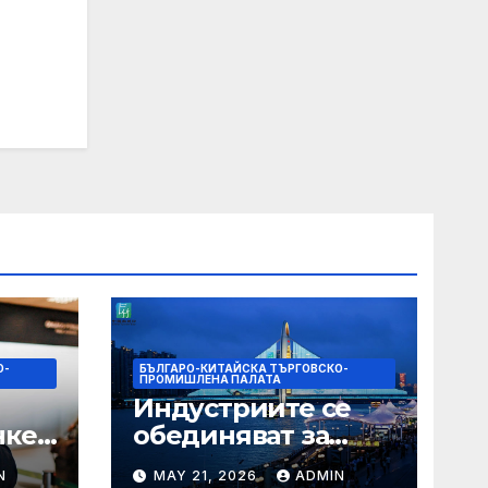
О-
БЪЛГАРО-КИТАЙСКА ТЪРГОВСКО-
ПРОМИШЛЕНА ПАЛАТА
Индустриите се
нкер
обединяват за
висококачествен
N
MAY 21, 2026
ADMIN