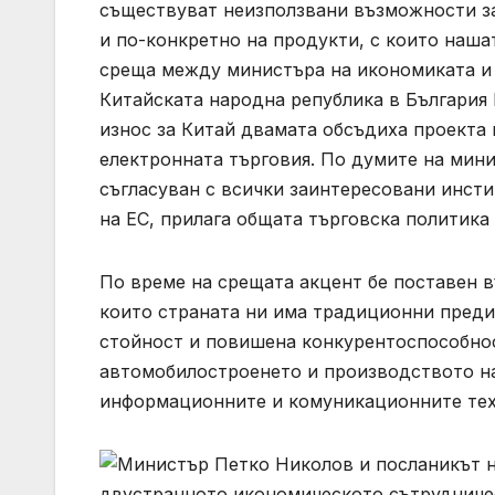
съществуват неизползвани възможности за
и по-конкретно на продукти, с които нашат
среща между министъра на икономиката и 
Китайската народна република в България 
износ за Китай двамата обсъдиха проекта
електронната търговия. По думите на мин
съгласуван с всички заинтересовани инстит
на ЕС, прилага общата търговска политика 
По време на срещата акцент бе поставен в
които страната ни има традиционни преди
стойност и повишена конкурентоспособнос
автомобилостроенето и производството на
информационните и комуникационните техн