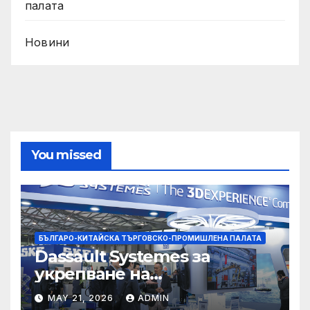
палата
Новини
You missed
БЪЛГАРО-КИТАЙСКА ТЪРГОВСКО-ПРОМИШЛЕНА ПАЛАТА
Dassault Systemes за
укрепване на
изграждането на AI
MAY 21, 2026
ADMIN
екосистема в Китай