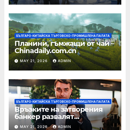
БЪЛГАРО-КИТАЙСКА ТЪРГОВСКО-ПРОМИШЛЕНА ПАЛАТА
Планини, гъмжащи от чай –
Chinadaily.com.cn
MAY 21, 2026
ADMIN
БЪЛГАРО-КИТАЙСКА ТЪРГОВСКО-ПРОМИШЛЕНА ПАЛАТА
Връзките на затворения
банкер развалят
надеждите на Флавио
MAY 21, 2026
ADMIN