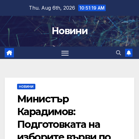
Skip
Thu. Aug 6th, 2026
10:51:20 AM
to
content
Новини
НОВИНИ
Министър
Карадимов:
Подготовката на
изборите върви по