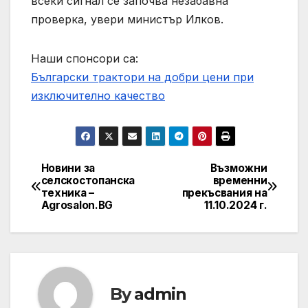
всеки сигнал се започва незабавна
проверка, увери министър Илков.
Наши спонсори са:
Български трактори на добри цени при
изключително качество
Новини за
Възможни
Post
селскостопанска
временни
техника –
прекъсвания на
navigation
Agrosalon.BG
11.10.2024 г.
By
admin