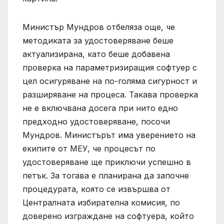
Министър Мундров отбеляза още, че
методиката за удостоверяване беше
актуализирана, като беше добавена
проверка на параметризиращия софтуер с
цел осигуряване на по-голяма сигурност и
разширяване на процеса. Такава проверка
не е включвана досега при нито едно
предходно удостоверяване, посочи
Мундров. Министърът има уверението на
екипите от МЕУ, че процесът по
удостоверяване ще приключи успешно в
петък. За тогава е планирана да започне
процедурата, която се извършва от
Централната избирателна комисия, по
доверено изграждане на софтуера, който