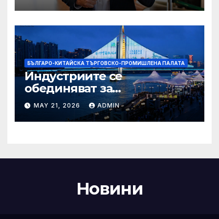
Болсонаро за президент на
Бразилия
БЪЛГАРО-КИТАЙСКА ТЪРГОВСКО-ПРОМИШЛЕНА ПАЛАТА
Индустриите се
обединяват за
висококачествен растеж на
MAY 21, 2026
ADMIN
културния и
туристическия сектор
Новини