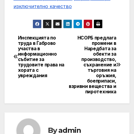
изключително качество
Инспекцията по
НСОРБ предлага
Post
труда в Габрово
промени в
участва в
Наредбата за
navigation
информационно
обекти за
събитие за
производство,
трудовите права на
съхранение и
хората с
търговия на
увреждания
оръжия,
боеприпаси,
взривни вещества и
пиротехника
By
admin