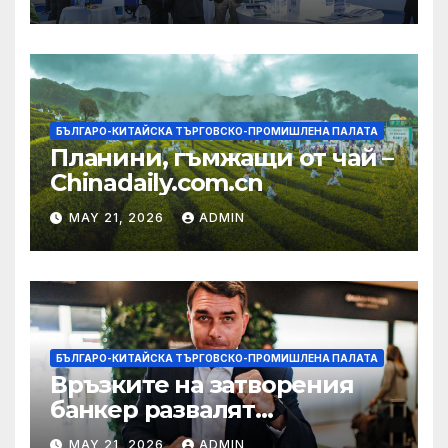
екосистема в Китай
БЪЛГАРО-КИТАЙСКА ТЪРГОВСКО-ПРОМИШЛЕНА ПАЛАТА
Планини, гъмжащи от чай –
Chinadaily.com.cn
MAY 21, 2026
ADMIN
БЪЛГАРО-КИТАЙСКА ТЪРГОВСКО-ПРОМИШЛЕНА ПАЛАТА
Връзките на затворения
банкер развалят
надеждите на Флавио
MAY 21, 2026
ADMIN