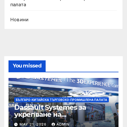
палата
Новини
You missed
БЪЛГАРО-КИТАЙСКА ТЪРГОВСКО-ПРОМИШЛЕНА ПАЛАТА
Dassault Systemes за
укрепване на
изграждането на AI
MAY 21, 2026
ADMIN