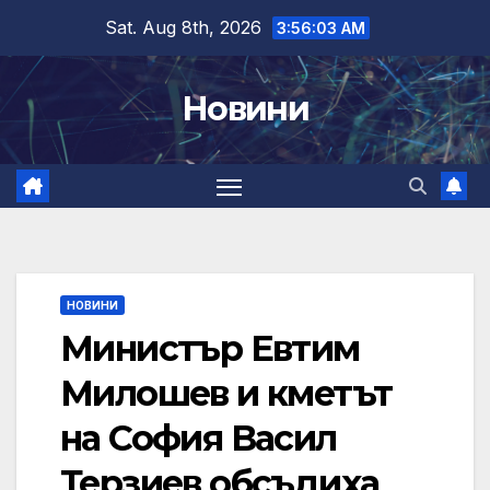
Skip
Sat. Aug 8th, 2026
3:56:04 AM
to
content
Новини
НОВИНИ
Министър Евтим
Милошев и кметът
на София Васил
Терзиев обсъдиха