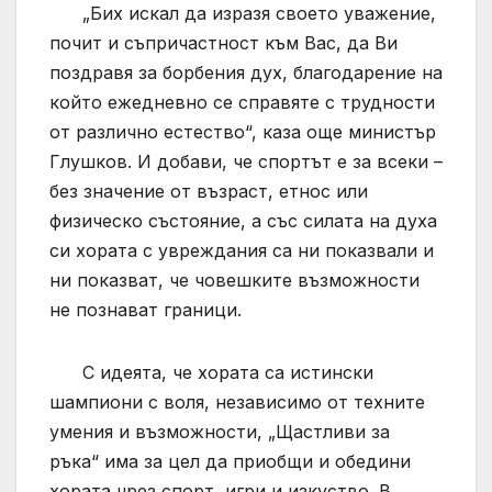
„Бих искал да изразя своето уважение,
почит и съпричастност към Вас, да Ви
поздравя за борбения дух, благодарение на
който ежедневно се справяте с трудности
от различно естество“, каза още министър
Глушков. И добави, че спортът е за всеки –
без значение от възраст, етнос или
физическо състояние, а със силата на духа
си хората с увреждания са ни показвали и
ни показват, че човешките възможности
не познават граници.
С идеята, че хората са истински
шампиони с воля, независимо от техните
умения и възможности, „Щастливи за
ръка“ има за цел да приобщи и обедини
хората чрез спорт, игри и изкуство. В