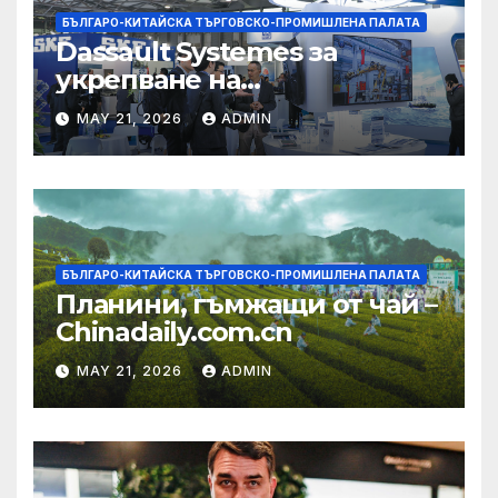
БЪЛГАРО-КИТАЙСКА ТЪРГОВСКО-ПРОМИШЛЕНА ПАЛАТА
Dassault Systemes за
укрепване на
изграждането на AI
MAY 21, 2026
ADMIN
екосистема в Китай
БЪЛГАРО-КИТАЙСКА ТЪРГОВСКО-ПРОМИШЛЕНА ПАЛАТА
Планини, гъмжащи от чай –
Chinadaily.com.cn
MAY 21, 2026
ADMIN