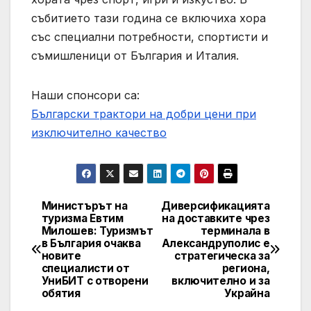
събитието тази година се включиха хора
със специални потребности, спортисти и
съмишленици от България и Италия.
Наши спонсори са:
Български трактори на добри цени при
изключително качество
Министърът на
Диверсификацията
Post
туризма Евтим
на доставките чрез
Милошев: Туризмът
терминала в
navigation
в България очаква
Александруполис е
новите
стратегическа за
специалисти от
региона,
УниБИТ с отворени
включително и за
обятия
Украйна