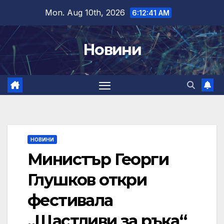
Skip
Mon. Aug 10th, 2026
6:12:42 AM
to
content
Новини
НОВИНИ
Министър Георги
Глушков откри
фестивала
„Щастливи за ръка“