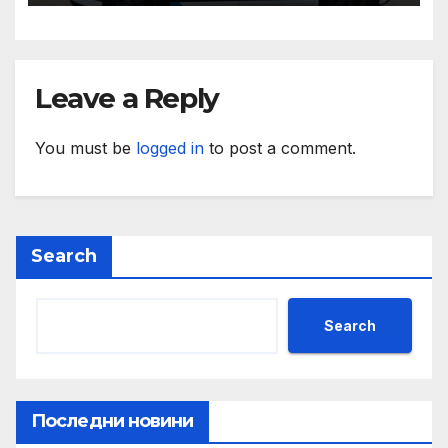
и ние ще им я осигурим
Leave a Reply
You must be
logged in
to post a comment.
Search
Search
Последни новини