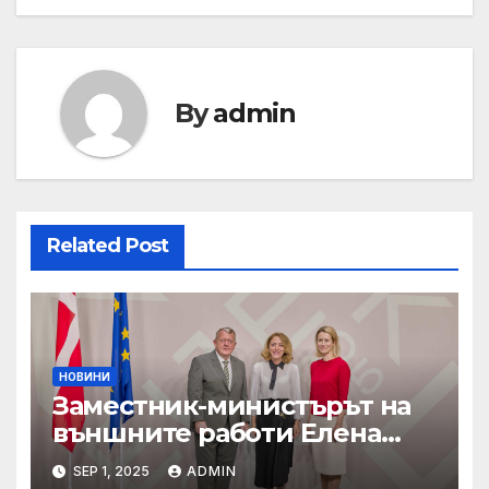
By
admin
Related Post
НОВИНИ
Заместник-министърът на
външните работи Елена
Шекерлетова участва в
SEP 1, 2025
ADMIN
неформалната среща на