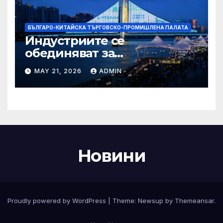
БЪЛГАРО-КИТАЙСКА ТЪРГОВСКО-ПРОМИШЛЕНА ПАЛАТА
Индустриите се
обединяват за
висококачествен растеж на
MAY 21, 2026
ADMIN
културния и
туристическия сектор
Новини
Proudly powered by WordPress
|
Theme:
Newsup
by
Themeansar
.