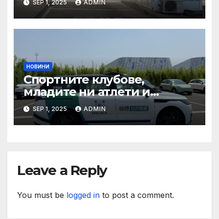
SEP 1, 2025
ADMIN
органи откриха нарушения
при пътувания
НОВИНИ
Спортните клубове,
младите ни атлети и
техните треньори имат
SEP 1, 2025
ADMIN
нужда от нашата подкрепа
и ние ще им я осигурим
Leave a Reply
You must be
logged in
to post a comment.