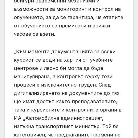
осигури съвременни механизми и
възможности за мониторинг и контрол на
обучението, за да се гарантира, че етапите
от обучението са преминати и всички
часове са взети.
„Към момента документацията за всеки
курсист се води на хартия от учебните
центрове и лесно би могла да бъде
манипулирана, а контролът върху тези
процеси е изключително труден. След
дигитализирането на документите до тях
ще имат достъп както преподавателите,
така и курсистите и контролните органи в
ИА „Автомобилна администрация“,
изтъкна транспортният министър. Той бе
категоричен, че предлаганите промени не