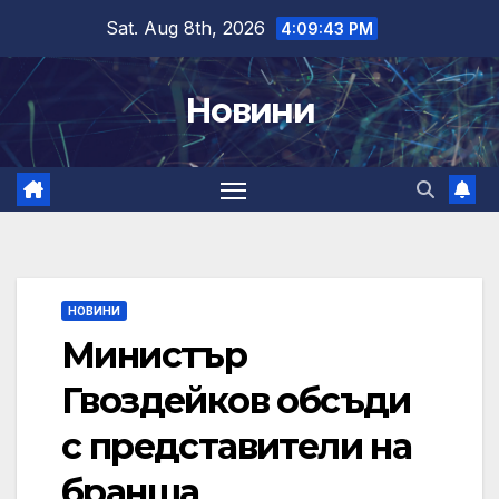
Skip
Sat. Aug 8th, 2026
4:09:44 PM
to
content
Новини
НОВИНИ
Министър
Гвоздейков обсъди
с представители на
бранша