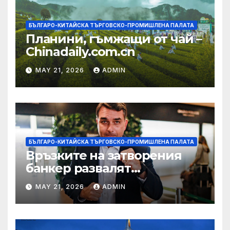
БЪЛГАРО-КИТАЙСКА ТЪРГОВСКО-ПРОМИШЛЕНА ПАЛАТА
Планини, гъмжащи от чай –
Chinadaily.com.cn
MAY 21, 2026
ADMIN
БЪЛГАРО-КИТАЙСКА ТЪРГОВСКО-ПРОМИШЛЕНА ПАЛАТА
Връзките на затворения
банкер развалят
надеждите на Флавио
MAY 21, 2026
ADMIN
Болсонаро за президент на
Бразилия