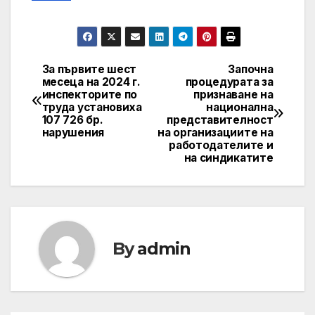
За първите шест
Започна
Post
месеца на 2024 г.
процедурата за
инспекторите по
признаване на
navigation
труда установиха
национална
107 726 бр.
представителност
нарушения
на организациите на
работодателите и
на синдикатите
By
admin