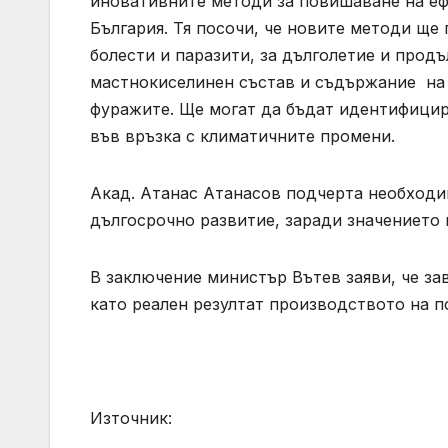
иновативните методи за повишаване на еф
България. Тя посочи, че новите методи ще 
болести и паразити, за дълголетие и прод
мастнокиселинен състав и съдържание на 
фуражите. Ще могат да бъдат идентифицир
във връзка с климатичните промени.
Акад. Атанас Атанасов подчерта необходи
дългосрочно развитие, заради значението
В заключение министър Вътев заяви, че з
като реален резултат производството на п
Източник: