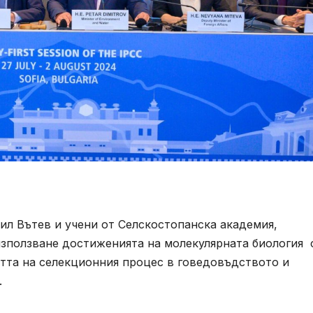
ил Вътев и учени от Селскостопанска академия,
зползване достиженията на молекулярната биология 
тта на селекционния процес в говедовъдството и
.