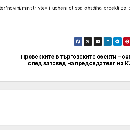
/novini/ministr-vtev-i-ucheni-ot-ssa-obsdiha-proekti-za-
Проверките в търговските обекти – с
след заповед на председателя на К