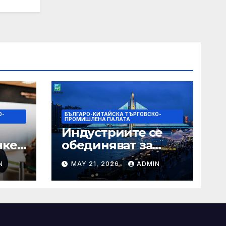
О-
БЪЛГАРО-КИТАЙСКА ТЪРГОВСКО-
ПРОМИШЛЕНА ПАЛАТА
Индустриите се
нкер
обединяват за
висококачествен
N
MAY 21, 2026
ADMIN
растеж на
наро
културния и
а
туристическия
сектор