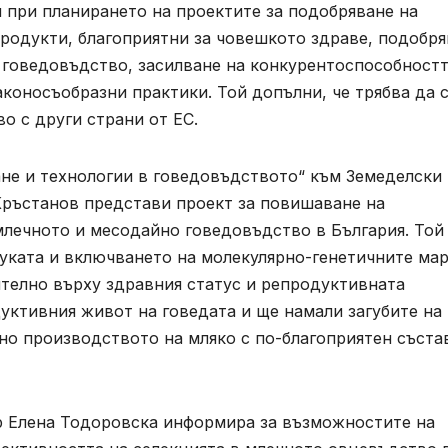
 при планирането на проектите за подобряване на
родукти, благоприятни за човешкото здраве, подобря
 говедовъдство, засилване на конкурентоспособностт
аконосъобразни практики. Той допълни, че трябва да 
о с други страни от ЕС.
не и технологии в говедовъдството“ към Земеделски
 Кръстанов представи проект за повишаване на
млечното и месодайно говедовъдство в България. Той
ауката и включването на молекулярно-генетичните ма
телно върху здравния статус и репродуктивната
уктивния живот на говедата и ще намали загубите на
но производството на мляко с по-благоприятен съста
-р Елена Тодоровска информира за възможностите на