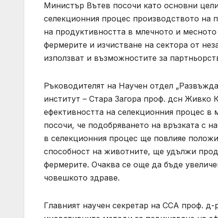
Министър Вътев посочи като основни цели
селекционния процес производството на п
на продуктивността в млечното и месното
фермерите и изчистване на сектора от нез
използват и възможностите за партньорств
Ръководителят на Научен отдел „Развъжда
институт – Стара Загора проф. дсн Живко
ефективността на селекционния процес в 
посочи, че подобряването на връзката с н
в селекционния процес ще повлияе положи
способност на животните, ще удължи прод
фермерите. Очаква се още да бъде увеличе
човешкото здраве.
Главният научен секретар на ССА проф. д