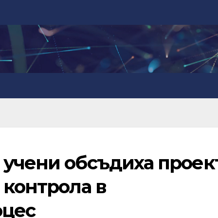
 учени обсъдиха проек
 контрола в
оцес