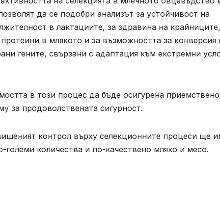
ективността на селекцията в млечното овцевъдство 
позволят да се подобри анализът за устойчивост на
ължителност в лактациите, за здравина на крайниците
протеини в млякото и за възможността за конверсия 
ани гените, свързани с адаптация към екстремни усл
мостта в този процес да бъде осигурена приемствено
 му за продоволствената сигурност.
авишеният контрол върху селекционните процеси ще и
о-големи количества и по-качествено мляко и месо.