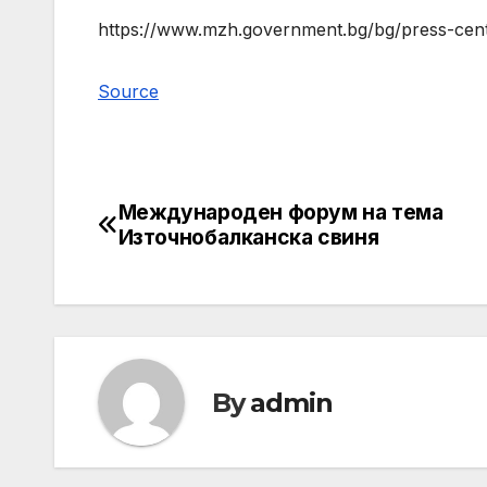
https://www.mzh.government.bg/bg/press-center
Source
Международен форум на тема
Post
Източнобалканска свиня
navigation
By
admin