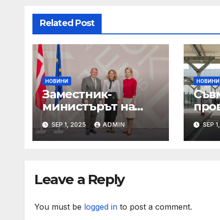
Related Post
НОВИНИ
НОВИНИ
Заместник-
Съв
министърът на
про
външните работи
Мин
SEP 1, 2025
ADMIN
SEP 1
Елена
на т
Шекерлетова
кон
участва в
орг
неформалната
нар
Leave a Reply
среща на
път
министрите на
външните работи
You must be
logged in
to post a comment.
на ЕС във формат