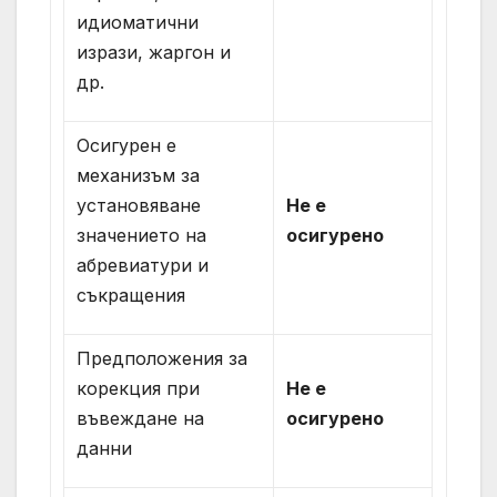
идиоматични
изрази, жаргон и
др.
Осигурен е
механизъм за
установяване
Не е
значението на
осигурено
абревиатури и
съкращения
Предположения за
корекция при
Не е
въвеждане на
осигурено
данни