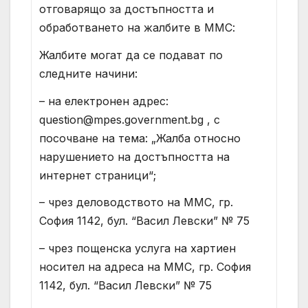
отговарящо за достъпността и
обработването на жалбите в ММС:
Жалбите могат да се подават по
следните начини:
– на електронен адрес:
question@mpes.government.bg
, с
посочване на тема: „Жалба относно
нарушението на достъпността на
интернет страници“;
– чрез деловодството на ММС, гр.
София 1142, бул. “Васил Левски” № 75
– чрез пощенска услуга на хартиен
носител на адреса на ММС, гр. София
1142, бул. “Васил Левски” № 75