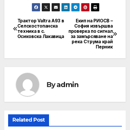
Трактор Valtra A93 в
Екип на РИОСВ –
Post
Селскостопанска
София извършва
техника в с.
проверка по сигнал
navigation
Осиковска Лакавица
за замърсяване на
река Струма край
Перник
By
admin
Related Post