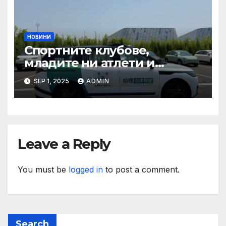
НОВИНИ
Спортните клубове,
младите ни атлети и
техните треньори имат
SEP 1, 2025
ADMIN
нужда от нашата подкрепа
и ние ще им я осигурим
Leave a Reply
You must be
logged in
to post a comment.
Search