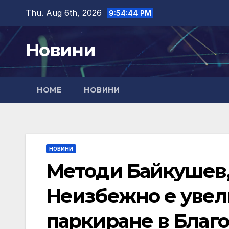
Skip
Thu. Aug 6th, 2026
9:54:45 PM
to
content
Новини
HOME
НОВИНИ
НОВИНИ
Методи Байкушев, 
Неизбежно е увел
паркиране в Благое