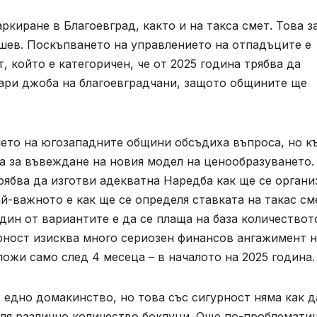
киране в Благоевград, както и на такса смет. Това з
ев. Поскъпването на управлението на отпадъците е
 който е категоричен, че от 2025 година трябва да
ари джоба на благоевградчани, защото общините ще
ето на югозападните общини обсъдиха въпроса, но к
а за въвеждане на новия модел на ценообразуването.
ябва да изготви адекватна Наредба как ще се органи
й-важното е как ще се определя ставката на такас см
дин от вариантите е да се плаща на база количествот
урност изисква много сериозен финансов ангажимент 
ожи само след 4 месеца – в началото на 2025 година.
 едно домакинство, но това със сигурност няма как д
рля различно количество боклуци. Още по-проблемати