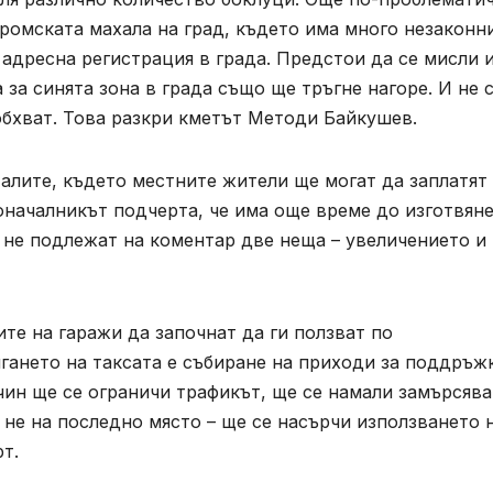
ромската махала на град, където има много незаконн
 адресна регистрация в града. Предстои да се мисли и
а за синята зона в града също ще тръгне нагоре. И не 
обхват. Това разкри кметът Методи Байкушев.
алите, където местните жители ще могат да заплатят
оначалникът подчерта, че има още време до изготвян
о не подлежат на коментар две неща – увеличението и
те на гаражи да започнат да ги ползват по
игането на таксата е събиране на приходи за поддръж
чин ще се ограничи трафикът, ще се намали замърсяв
 не на последно място – ще се насърчи използването 
т.