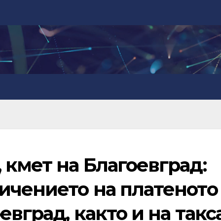
кмет на Благоевград:
ичението на платеното
вград, както и на такс