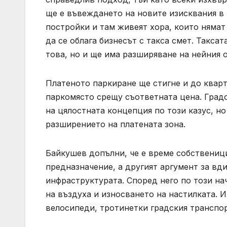
ще е въвеждането на новите изисквания в 
постройки и там живеят хора, които нямат
да се облага бизнесът с такса смет. Таксат
това, но и ще има разширяване на нейния 
Платеното паркиране ще стигне и до кварт
паркомясто срещу съответната цена. Град
на цялостната концепция по този казус, н
разширението на платената зона.
Байкушев допълни, че е време собственици
предназначение, а другият аргумент за вд
инфраструктурата. Според него по този на
на въздуха и износването на настилката. И
велосипеди, тротинетки градския транспор