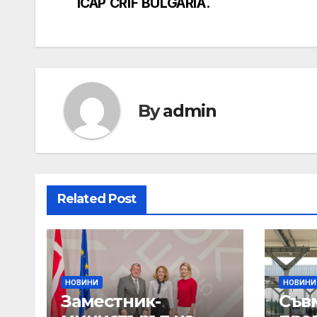
navigation
ICAP CRIF BULGARIA.
By
admin
Related Post
НОВИНИ
НОВИНИ
Заместник-
Съв