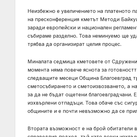
Неизбежно е увеличението на платеното пар
на пресконференция кметът Методи Байкуш
заради европейски и национален регламент,
събираме разделно. Това неминуемо ще уд
трябва да организират целия процес.
Миналата седмица кметовете от Сдружени
момента няма повече яснота за готовностт
следващите месеци Община Благоевград тр
сметосъбирането и сметоизвозването, а на
за да не бъдат ощетени благоевградчани. Е
изхвърлени отпадъци. Това обаче със сиг
общините и е почти невъзможно да се прил
Втората възможност е на брой обитатели в
справедлив подход, тъй като всеки изхвъ