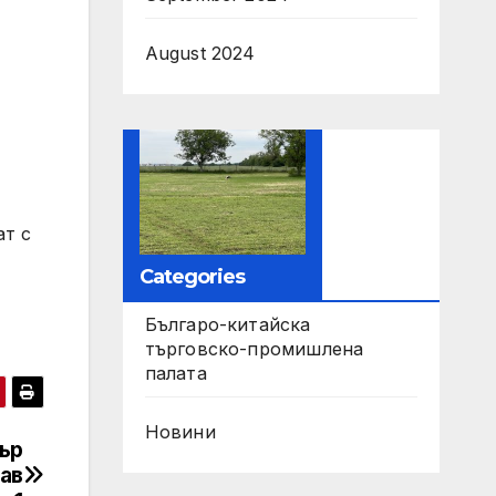
August 2024
ат с
Categories
Българо-китайска
търговско-промишлена
палата
Новини
ър
ав