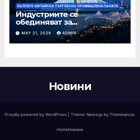
БЪЛГАРО-КИТАЙСКА ТЪРГОВСКО-ПРОМИШЛЕНА ПАЛАТА
Индустриите се
обединяват за
висококачествен растеж на
MAY 21, 2026
ADMIN
културния и
туристическия сектор
Новини
Proudly powered by WordPress
|
Theme:
Newsup
by
Themeansar
.
Home
Новини