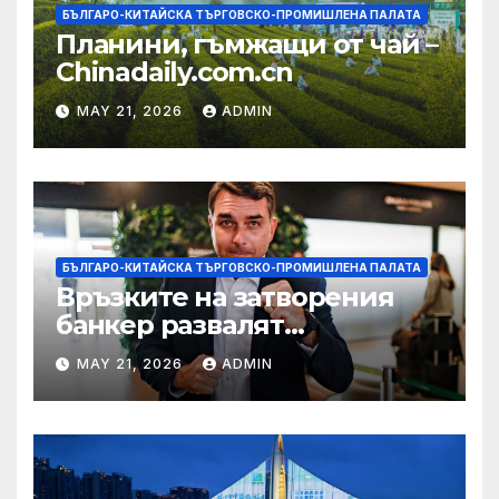
БЪЛГАРО-КИТАЙСКА ТЪРГОВСКО-ПРОМИШЛЕНА ПАЛАТА
Планини, гъмжащи от чай –
Chinadaily.com.cn
MAY 21, 2026
ADMIN
БЪЛГАРО-КИТАЙСКА ТЪРГОВСКО-ПРОМИШЛЕНА ПАЛАТА
Връзките на затворения
банкер развалят
надеждите на Флавио
MAY 21, 2026
ADMIN
Болсонаро за президент на
Бразилия