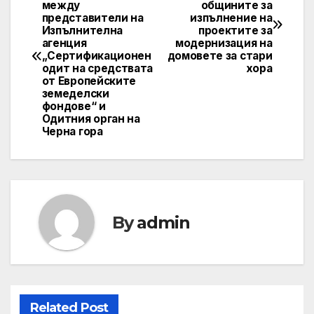
между
общините за
navigation
представители на
изпълнение на
Изпълнителна
проектите за
агенция
модернизация на
„Сертификационен
домовете за стари
одит на средствата
хора
от Европейските
земеделски
фондове“ и
Одитния орган на
Черна гора
By
admin
Related Post