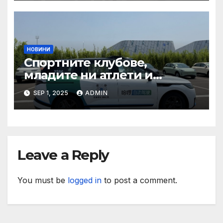
при пътувания
НОВИНИ
Спортните клубове,
младите ни атлети и
техните треньори имат
SEP 1, 2025
ADMIN
нужда от нашата подкрепа
и ние ще им я осигурим
Leave a Reply
You must be
logged in
to post a comment.