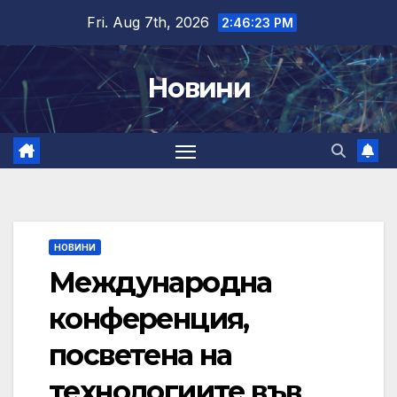
Skip
Fri. Aug 7th, 2026
2:46:24 PM
to
content
Новини
НОВИНИ
Международна
конференция,
посветена на
технологиите във