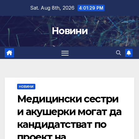
Skip
Sat. Aug 8th, 2026
4:01:30 PM
to
content
Новини
НОВИНИ
Медицински сестри
и акушерки могат да
кандидатстват по
проект на