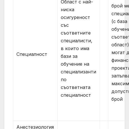
Област с най-
брой м
ниска
специа
осигуреност
(с база
със
обучен
съответните
съотве
специалисти,
област)
в които има
могат д
Специалност
бази за
финанс
обучение на
проект
специализанти
запълв
по
максим
съответната
допуст
специалност
брой
Анестезиология