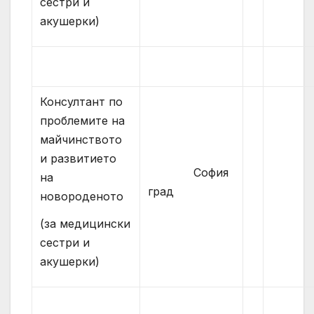
сестри и
акушерки)
Консултант по
проблемите на
майчинството
и развитието
София
на
град
новороденото
(за медицински
сестри и
акушерки)