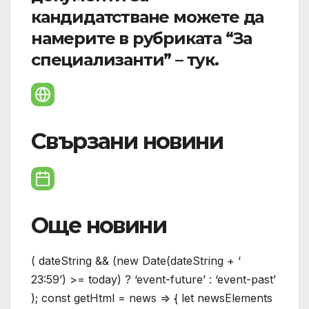
кандидатстване можете да
намерите в рубриката “За
специализанти” – тук.
Свързани новини
Още новини
( dateString && (new Date(dateString + ‘
23:59’) >= today) ? ‘event-future’ : ‘event-past’
); const getHtml = news => { let newsElements