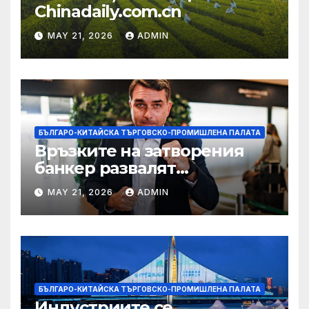
Chinadaily.com.cn
MAY 21, 2026
ADMIN
БЪЛГАРО-КИТАЙСКА ТЪРГОВСКО-ПРОМИШЛЕНА ПАЛАТА
Връзките на затворения
банкер развалят
надеждите на Флавио
MAY 21, 2026
ADMIN
Болсонаро за президент на
Бразилия
БЪЛГАРО-КИТАЙСКА ТЪРГОВСКО-ПРОМИШЛЕНА ПАЛАТА
Индустриите се