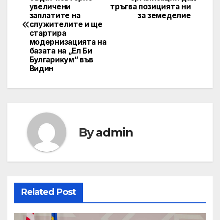
navigation
увеличени
тръгва позицията ни
заплатите на
за земеделие
служителите и ще
стартира
модернизацията на
базата на „Ел Би
Булгарикум“ във
Видин
By
admin
Related Post