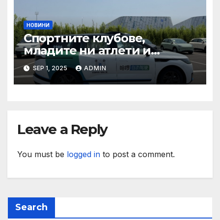
НОВИНИ
Спортните клубове,
младите ни атлети и
техните треньори имат
SEP 1, 2025
ADMIN
нужда от нашата подкрепа
и ние ще им я осигурим
Leave a Reply
You must be
logged in
to post a comment.
Search