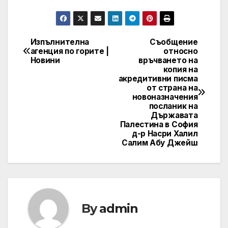
Изпълнителна
Съобщение
Post
агенция по горите |
относно
Новини
връчването на
navigation
копия на
акредитивни писма
от страна на
новоназначения
посланик на
Държавата
Палестина в София
д-р Насри Халил
Салим Абу Джейш
By
admin