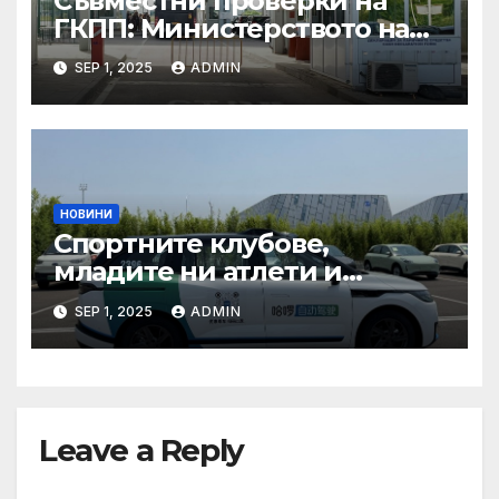
Съвместни проверки на
ГКПП: Министерството на
туризма и контролните
SEP 1, 2025
ADMIN
органи откриха нарушения
при пътувания
НОВИНИ
Спортните клубове,
младите ни атлети и
техните треньори имат
SEP 1, 2025
ADMIN
нужда от нашата подкрепа
и ние ще им я осигурим
Leave a Reply