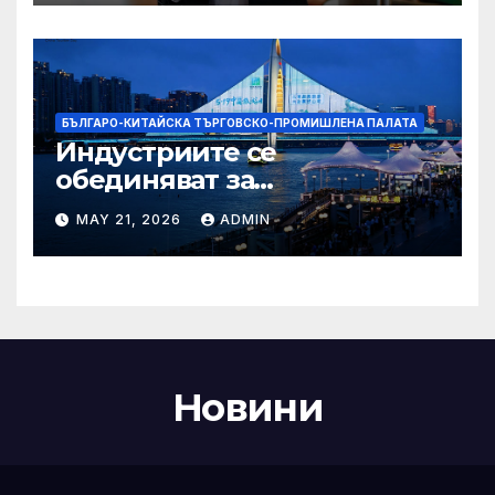
Бразилия
БЪЛГАРО-КИТАЙСКА ТЪРГОВСКО-ПРОМИШЛЕНА ПАЛАТА
Индустриите се
обединяват за
висококачествен растеж на
MAY 21, 2026
ADMIN
културния и
туристическия сектор
Новини