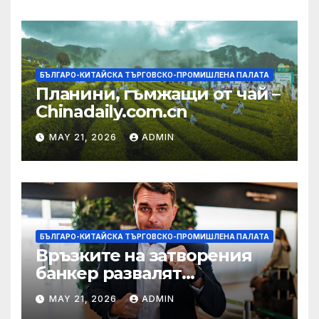
БЪЛГАРО-КИТАЙСКА ТЪРГОВСКО-ПРОМИШЛЕНА ПАЛАТА
Планини, гъмжащи от чай –
Chinadaily.com.cn
MAY 21, 2026
ADMIN
БЪЛГАРО-КИТАЙСКА ТЪРГОВСКО-ПРОМИШЛЕНА ПАЛАТА
Връзките на затворения
банкер развалят
надеждите на Флавио
MAY 21, 2026
ADMIN
Болсонаро за президент на