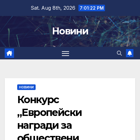
Skip
Sat. Aug 8th, 2026
7:01:23 PM
to
content
Новини
НОВИНИ
Конкурс
„Европейски
награди за
обществени