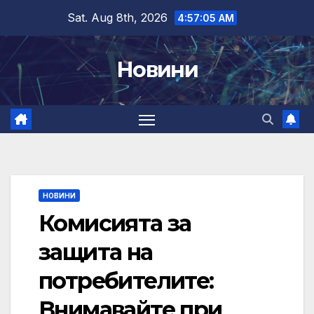
Skip
Sat. Aug 8th, 2026
4:57:06 AM
to
content
Новини
НОВИНИ
Комисията за
защита на
потребителите:
Внимавайте при