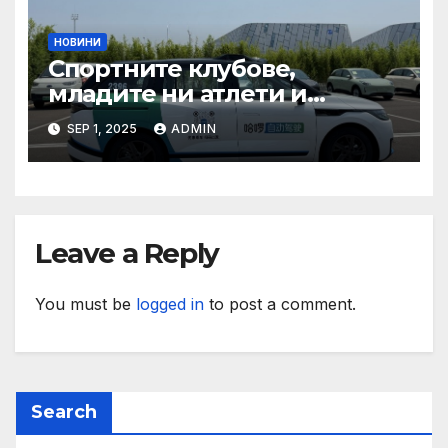
НОВИНИ
Спортните клубове,
младите ни атлети и
техните треньори имат
SEP 1, 2025
ADMIN
нужда от нашата подкрепа
и ние ще им я осигурим
Leave a Reply
You must be
logged in
to post a comment.
Search