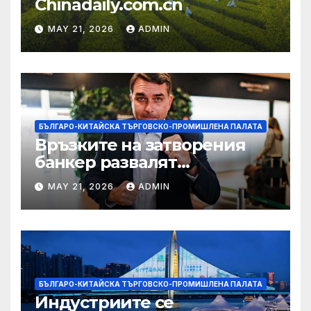
Chinadaily.com.cn
MAY 21, 2026
ADMIN
БЪЛГАРО-КИТАЙСКА ТЪРГОВСКО-ПРОМИШЛЕНА ПАЛАТА
Връзките на затворения
банкер развалят
надеждите на Флавио
MAY 21, 2026
ADMIN
Болсонаро за президент на
Бразилия
БЪЛГАРО-КИТАЙСКА ТЪРГОВСКО-ПРОМИШЛЕНА ПАЛАТА
Индустриите се