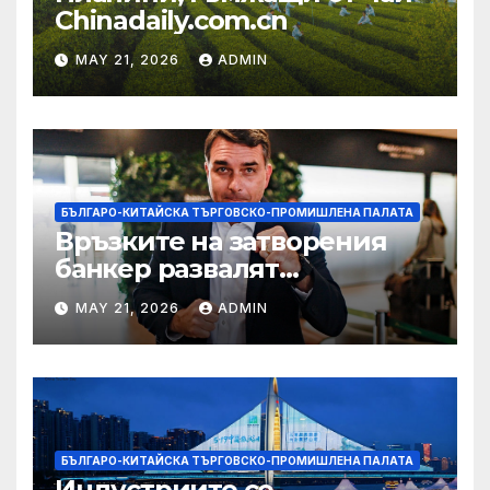
Chinadaily.com.cn
MAY 21, 2026
ADMIN
БЪЛГАРО-КИТАЙСКА ТЪРГОВСКО-ПРОМИШЛЕНА ПАЛАТА
Връзките на затворения
банкер развалят
надеждите на Флавио
MAY 21, 2026
ADMIN
Болсонаро за президент на
Бразилия
БЪЛГАРО-КИТАЙСКА ТЪРГОВСКО-ПРОМИШЛЕНА ПАЛАТА
Индустриите се