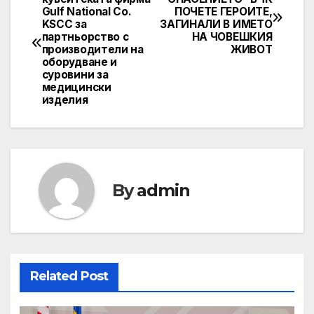
Gulf National Co.
ПОЧЕТЕ ГЕРОИТЕ,
navigation
KSCC за
ЗАГИНАЛИ В ИМЕТО
партньорство с
НА ЧОВЕШКИЯ
производители на
ЖИВОТ
оборудване и
суровини за
медицински
изделия
By
admin
Related Post