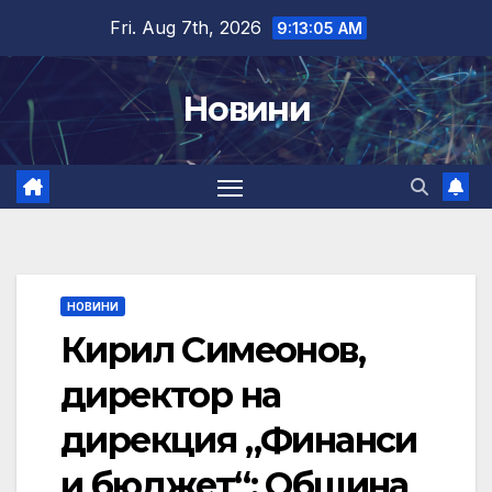
Skip
Fri. Aug 7th, 2026
9:13:06 AM
to
content
Новини
НОВИНИ
Кирил Симеонов,
директор на
дирекция „Финанси
и бюджет“: Община