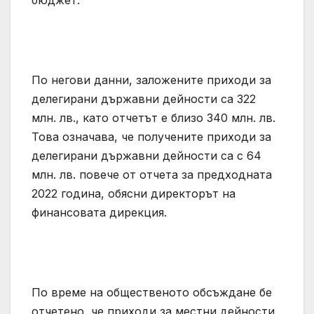
бюджет.
По негови данни, заложените приходи за
делегирани държавни дейности са 322
млн. лв., като отчетът е близо 340 млн. лв.
Това означава, че получените приходи за
делегирани държавни дейности са с 64
млн. лв. повече от отчета за предходната
2022 година, обясни директорът на
финансовата дирекция.
По време на общественото обсъждане бе
отчетено, че приходи за местни дейности