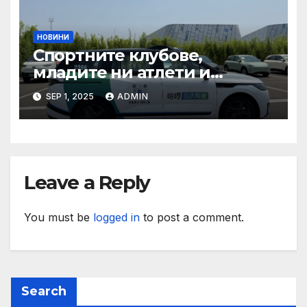
НОВИНИ
Спортните клубове,
младите ни атлети и
техните треньори имат
SEP 1, 2025
ADMIN
нужда от нашата подкрепа
и ние ще им я осигурим
Leave a Reply
You must be
logged in
to post a comment.
Search