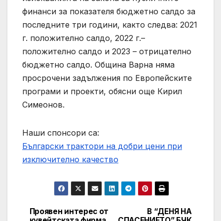
финанси за показателя бюджетно салдо за
последните три години, както следва: 2021
г. положително салдо, 2022 г.–
положително салдо и 2023 – отрицателно
бюджетно салдо. Община Варна няма
просрочени задължения по Европейските
програми и проекти, обясни още Кирил
Симеонов.
Наши спонсори са:
Български трактори на добри цени при
изключително качество
Проявен интерес от
В “ДЕНЯ НА
Post
кувейтската фирма
СПАСЕНИЕТО” БЧК