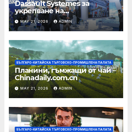
Dassault Systemes за
укрепване на
изграждането на AI
MAY 21, 2026
ADMIN
екосистема в Китай
БЪЛГАРО-КИТАЙСКА ТЪРГОВСКО-ПРОМИШЛЕНА ПАЛАТА
Планини, гъмжащи от чай –
Chinadaily.com.cn
MAY 21, 2026
ADMIN
БЪЛГАРО-КИТАЙСКА ТЪРГОВСКО-ПРОМИШЛЕНА ПАЛАТА