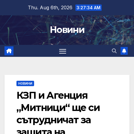
Skip
Thu. Aug 6th, 2026
3:27:35 AM
to
content
Новини
НОВИНИ
КЗП и Агенция
„Митници“ ще си
сътрудничат за
защита на