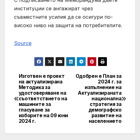
С подписването на Меморандума двете
институции се ангажират чрез
съвместните усилия да се осигури по-
високо ниво на защита на потребителите.
Source
Изготвен е проект
Одобрен е План за
Post
на актуализирана
2024 г. за
Методика за
изпълнение на
navigation
удостоверяване на
Актуализираната
съответствието на
национална
машините за
стратегия за
гласуване за
демографско
изборите на 09 юни
развитие на
2024 г.
населението