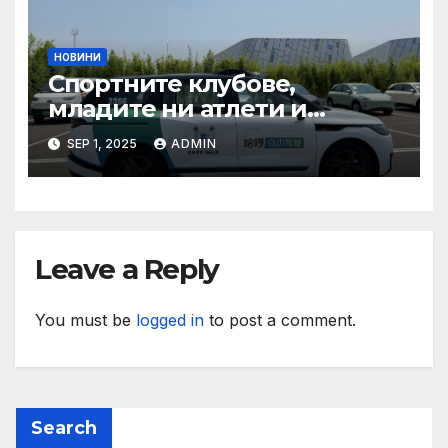
НОВИНИ
Спортните клубове,
младите ни атлети и
техните треньори имат
SEP 1, 2025
ADMIN
нужда от нашата подкрепа
и ние ще им я осигурим
Leave a Reply
You must be
logged in
to post a comment.
Search