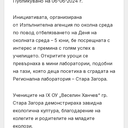
Публикувано на 06-06-2024 г.
Инициативата, организирана
от Изпълнителна агенция по околна среда
по повод отбелязването на Деня на
околната среда – 5 юни, бе посрещната с
интерес и премина с голям успех в
училището. Откритите уроци се
превърнаха в мини лаборатории, подобни
на тази, която деца посетиха в сградата на
Регионална лаборатория – Стара Загора.
Учениците на IX ОУ „Веселин Ханчев“ гр.
Стара Загора демонстрираха завидна
екологична култура, благодарение на
колегите и родителите на младите
еколози.