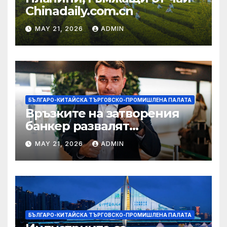
Chinadaily.com.cn
MAY 21, 2026
ADMIN
БЪЛГАРО-КИТАЙСКА ТЪРГОВСКО-ПРОМИШЛЕНА ПАЛАТА
Връзките на затворения
банкер развалят
надеждите на Флавио
MAY 21, 2026
ADMIN
Болсонаро за президент на
Бразилия
БЪЛГАРО-КИТАЙСКА ТЪРГОВСКО-ПРОМИШЛЕНА ПАЛАТА