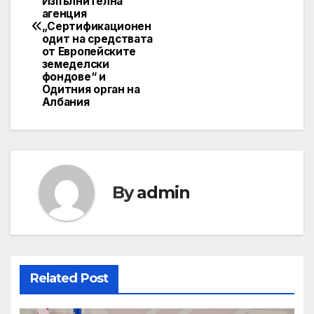
Изпълнителна
агенция
„Сертификационен
одит на средствата
от Европейските
земеделски
фондове“ и
Одитния орган на
Албания
By
admin
Related Post