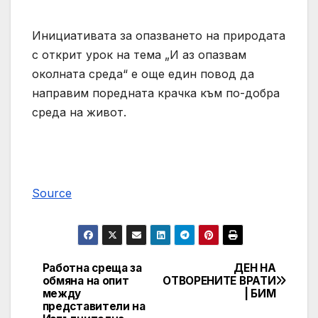
Инициативата за опазването на природата
с открит урок на тема „И аз опазвам
околната среда“ е още един повод да
направим поредната крачка към по-добра
среда на живот.
Source
Работна среща за
ДЕН НА
Post
обмяна на опит
ОТВОРЕНИТЕ ВРАТИ
между
| БИМ
navigation
представители на