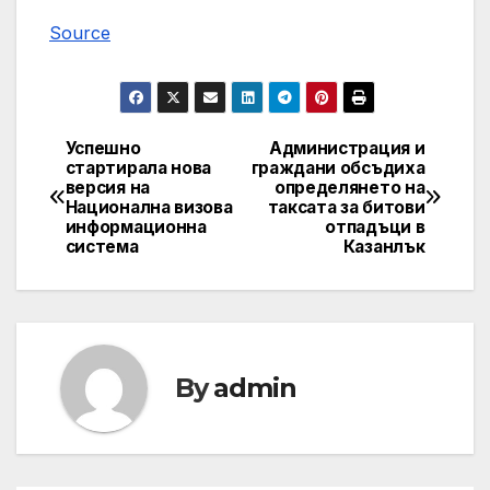
Source
Успешно
Администрация и
Post
стартирала нова
граждани обсъдиха
версия на
определянето на
navigation
Национална визова
таксата за битови
информационна
отпадъци в
система
Казанлък
By
admin