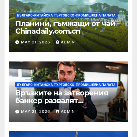
БЪЛГАРО-КИТАЙСКА ТЪРГОВСКО-ПРОМИШЛЕНА ПАЛАТА
Планини, гъмжащи от чай –
Chinadaily.com.cn
MAY 21, 2026
ADMIN
БЪЛГАРО-КИТАЙСКА ТЪРГОВСКО-ПРОМИШЛЕНА ПАЛАТА
Връзките на затворения
банкер развалят
надеждите на Флавио
MAY 21, 2026
ADMIN
Болсонаро за президент на
Бразилия