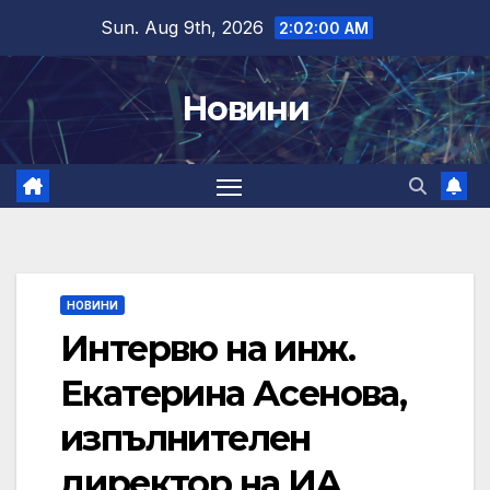
Skip
Sun. Aug 9th, 2026
2:02:01 AM
to
content
Новини
НОВИНИ
Интервю на инж.
Екатерина Асенова,
изпълнителен
директор на ИА