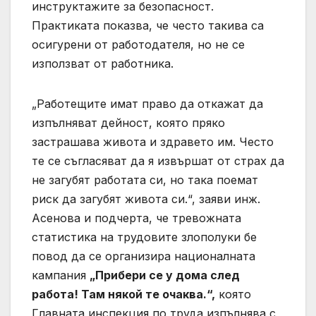
инструктажите за безопасност.
Практиката показва, че често такива са
осигурени от работодателя, но не се
използват от работника.
„Работещите имат право да откажат да
изпълняват дейност, която пряко
застрашава живота и здравето им. Често
те се съгласяват да я извършат от страх да
не загубят работата си, но така поемат
риск да загубят живота си.“, заяви инж.
Асенова и подчерта, че тревожната
статистика на трудовите злополуки бе
повод да се организира националната
кампания
„Прибери се у дома след
работа! Там някой те очаква.“,
която
Главната инспекция по труда изпълнява с