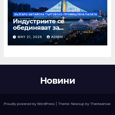
БЪЛГАРО-КИТАЙСКА ТЪРГОВСКО-ПРОМИШЛЕНА ПАЛАТА
Индустриите се
обединяват за
висококачествен растеж на
MAY 21, 2026
ADMIN
културния и
туристическия сектор
Новини
Proudly powered by WordPress
|
Theme:
Newsup
by
Themeansar
.