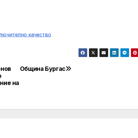
ключително качество
енов
Община Бургас
о
ние на