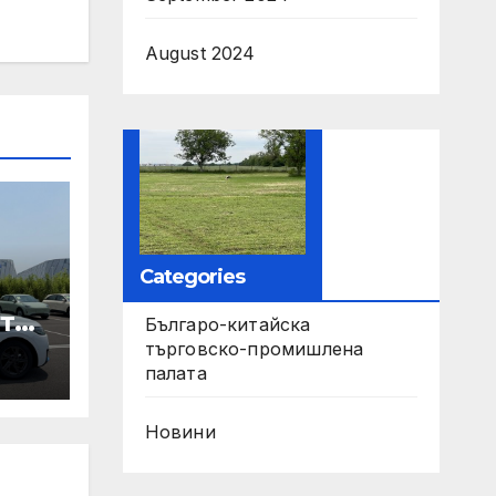
August 2024
Categories
те
Българо-китайска
търговско-промишлена
ори
палата
па
Новини