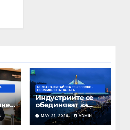
О-
БЪЛГАРО-КИТАЙСКА ТЪРГОВСКО-
ПРОМИШЛЕНА ПАЛАТА
Индустриите се
нкер
обединяват за
висококачествен
N
MAY 21, 2026
ADMIN
растеж на
наро
културния и