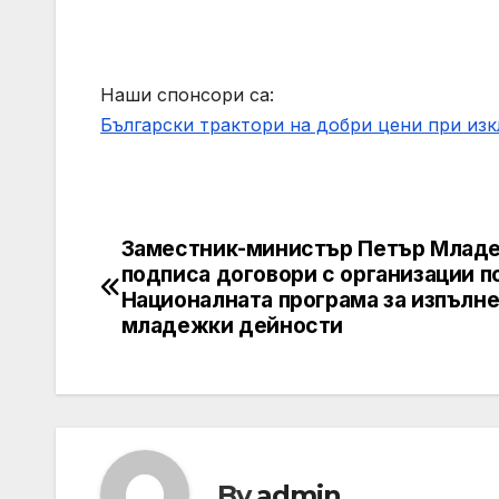
Наши спонсори са:
Български трактори на добри цени при из
Заместник-министър Петър Млад
Post
подписа договори с организации п
navigation
Националната програма за изпълне
младежки дейности
By
admin