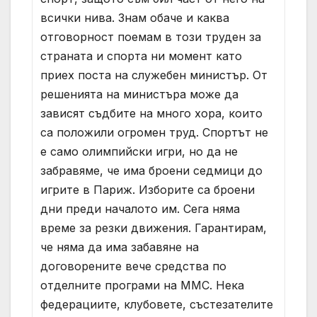
всички нива. Знам обаче и каква
отговорност поемам в този труден за
страната и спорта ни момент като
приех поста на служебен министър. От
решенията на министъра може да
зависят съдбите на много хора, които
са положили огромен труд. Спортът не
е само олимпийски игри, но да не
забравяме, че има броени седмици до
игрите в Париж. Изборите са броени
дни преди началото им. Сега няма
време за резки движения. Гарантирам,
че няма да има забавяне на
договорените вече средства по
отделните програми на ММС. Нека
федерациите, клубовете, състезателите