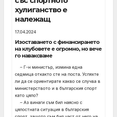
със спортното
хулиганство е
належащ
17.04.2024
Изоставането с финансирането
на клубовете е огромно, но вече
го наваксваме
– Г-н министър, измина една
седмица откакто сте на поста. Успяхте
ли да се ориентирате какво се случва в
министерството и в българския спорт
като цяло?
– Аз винаги съм бил наясно с
цялостната ситуация в българския
спорт, защото съм бил част от него на