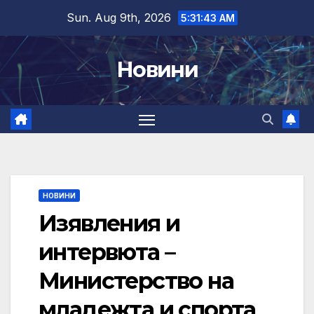
Skip
Sun. Aug 9th, 2026
5:31:44 AM
to
content
Новини
НОВИНИ
Изявления и
интервюта –
Министерство на
младежта и спорта