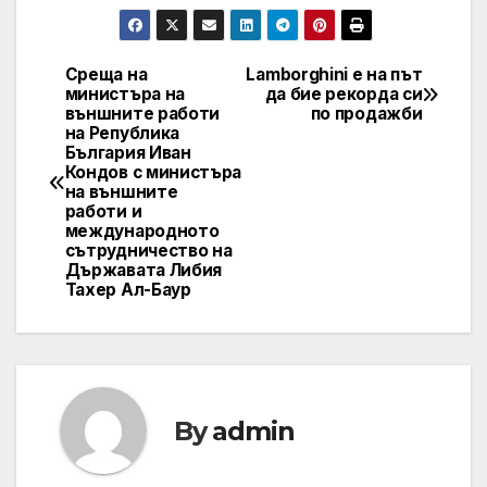
Срещa на
Lamborghini е на път
Post
министърa на
да бие рекорда си
външните работи
по продажби
navigation
на Република
България Иван
Кондов с министъра
на външните
работи и
международното
сътрудничество на
Държавата Либия
Тахер Ал-Баур
By
admin