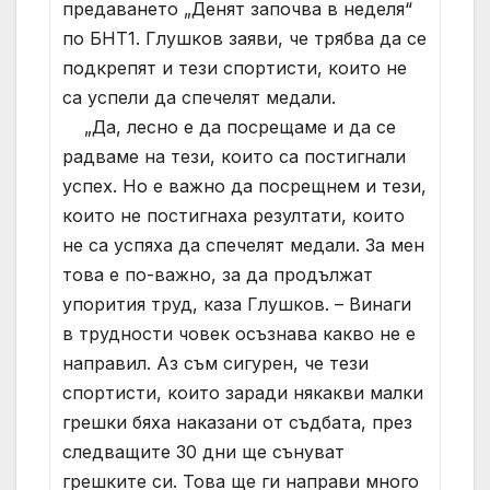
предаването „Денят започва в неделя“
по БНТ1. Глушков заяви, че трябва да се
подкрепят и тези спортисти, които не
са успели да спечелят медали.
„Да, лесно е да посрещаме и да се
радваме на тези, които са постигнали
успех. Но е важно да посрещнем и тези,
които не постигнаха резултати, които
не са успяха да спечелят медали. За мен
това е по-важно, за да продължат
упорития труд, каза Глушков. – Винаги
в трудности човек осъзнава какво не е
направил. Аз съм сигурен, че тези
спортисти, които заради някакви малки
грешки бяха наказани от съдбата, през
следващите 30 дни ще сънуват
грешките си. Това ще ги направи много