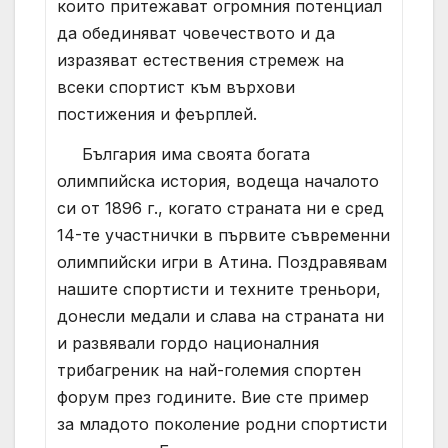
които притежават огромния потенциал
да обединяват човечеството и да
изразяват естествения стремеж на
всеки спортист към върхови
постижения и феърплей.
България има своята богата
олимпийска история, водеща началото
си от 1896 г., когато страната ни е сред
14-те участнички в първите съвременни
олимпийски игри в Атина. Поздравявам
нашите спортисти и техните треньори,
донесли медали и слава на страната ни
и развявали гордо националния
трибагреник на най-големия спортен
форум през годините. Вие сте пример
за младото поколение родни спортисти