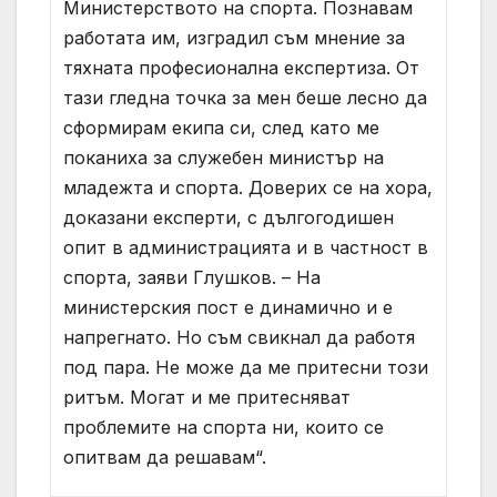
Министерството на спорта. Познавам
работата им, изградил съм мнение за
тяхната професионална експертиза. От
тази гледна точка за мен беше лесно да
сформирам екипа си, след като ме
поканиха за служебен министър на
младежта и спорта. Доверих се на хора,
доказани експерти, с дългогодишен
опит в администрацията и в частност в
спорта, заяви Глушков. – На
министерския пост е динамично и е
напрегнато. Но съм свикнал да работя
под пара. Не може да ме притесни този
ритъм. Могат и ме притесняват
проблемите на спорта ни, които се
опитвам да решавам“.