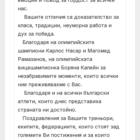
емоции и повод за гордост за всички
нас.
Вашите отличия са доказателство за
класа, традиции, неуморна работа и
дух за победа.
Благодаря на олимпийските
шампиони Карлос Насар и Магомед
Рамазанов, на олимпийската
вицешампионка Боряна Калейн за
незабравимите моменти, които всички
ние преживявахме с Вас.
Благодаря и на всички български
атлети, които днес представиха
страната ни достойно.
Поздравления за Вашите треньори,
екипите, федерациите, които стоят зад
големите Ви постижения и за които