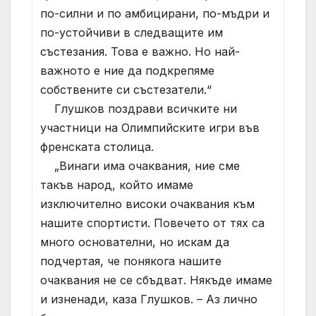
по-силни и по амбицирани, по-мъдри и
по-устойчиви в следващите им
състезания. Това е важно. Но най-
важното е ние да подкрепяме
собствените си състезатели.“
Глушков поздрави всичките ни
участници на Олимпийските игри във
френската столица.
„Винаги има очаквания, ние сме
такъв народ, който имаме
изключително високи очаквания към
нашите спортисти. Повечето от тях са
много основателни, но искам да
подчертая, че понякога нашите
очаквания не се сбъдват. Някъде имаме
и изненади, каза Глушков. – Аз лично