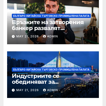
БЪЛГАРО-КИТАЙСКА ТЪРГОВСКО-ПРОМИШЛЕНА ПАЛАТА
Връзките на затворения
банкер развалят
надеждите на Флавио
MAY 21, 2026
ADMIN
Болсонаро за президент на
Бразилия
БЪЛГАРО-КИТАЙСКА ТЪРГОВСКО-ПРОМИШЛЕНА ПАЛАТА
Индустриите се
обединяват за
висококачествен растеж на
MAY 21, 2026
ADMIN
културния и
туристическия сектор