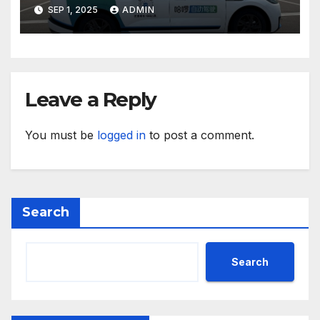
техните треньори имат
SEP 1, 2025
ADMIN
нужда от нашата подкрепа
и ние ще им я осигурим
Leave a Reply
You must be
logged in
to post a comment.
Search
Search