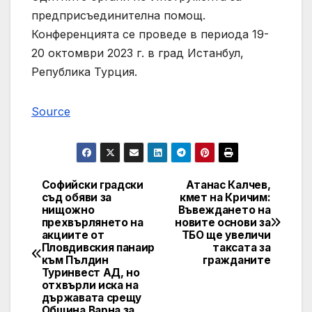
предприсъединителна помощ.
Конференцията се проведе в периода 19-
20 октомври 2023 г. в град Истанбул,
Република Турция.
Source
Софийски градски
Атанас Калчев,
Post
съд обяви за
кмет на Кричим:
нищожно
Въвеждането на
navigation
прехвърлянето на
новите основи за
акциите от
ТБО ще увеличи
Пловдивския панаир
таксата за
към Пълдин
гражданите
Туринвест АД, но
отхвърли иска на
държавата срещу
Община Варна за