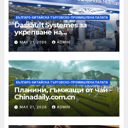
БЪЛГАРО-КИТАЙСКА ТЪРГОВСКО-ПРОМИШЛЕНА ПАЛАТА
Dassault Systemes за
укрепване на
изграждането на AI
MAY 21, 2026
ADMIN
екосистема в Китай
БЪЛГАРО-КИТАЙСКА ТЪРГОВСКО-ПРОМИШЛЕНА ПАЛАТА
Планини, гъмжащи от чай –
Chinadaily.com.cn
MAY 21, 2026
ADMIN