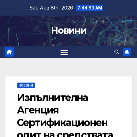
Skip
Sat. Aug 8th, 2026
7:44:54 AM
to
content
Новини
НОВИНИ
Изпълнителна
Агенция
Сертификационен
одит на средствата