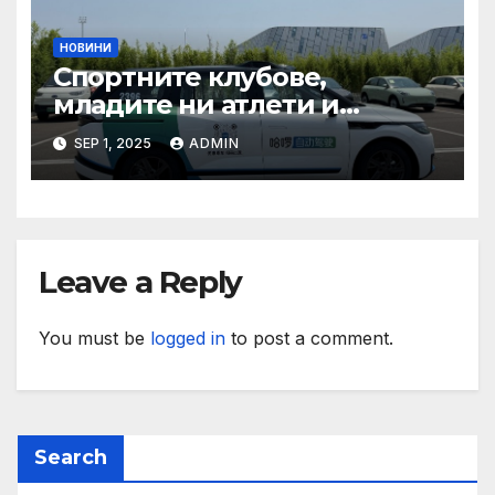
НОВИНИ
Спортните клубове,
младите ни атлети и
техните треньори имат
SEP 1, 2025
ADMIN
нужда от нашата подкрепа
и ние ще им я осигурим
Leave a Reply
You must be
logged in
to post a comment.
Search