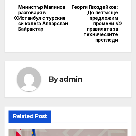
Министър Малинов
Георги Гвоздейков:
Post
разговаря в
До петък ще
Истанбул с турския
предложим
navigation
си колега Алпарслан
промени в
Байрактар
правилата за
техническите
прегледи
By
admin
Related Post