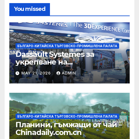
You missed
БЪЛГАРО-КИТАЙСКА ТЪРГОВСКО-ПРОМИШЛЕНА ПАЛАТА
Dassault Systemes за
укрепване на
изграждането на AI
MAY 21, 2026
ADMIN
екосистема в Китай
БЪЛГАРО-КИТАЙСКА ТЪРГОВСКО-ПРОМИШЛЕНА ПАЛАТА
Планини, гъмжащи от чай –
Chinadaily.com.cn