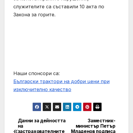
служителите са съставили 10 акта по
Закона за горите.
Наши спонсори са:
Български трактори на добри цени при
изключително качество
Данни за дейността
Заместник-
Post
на
министър Петър
застрахователните
Младенов подписа