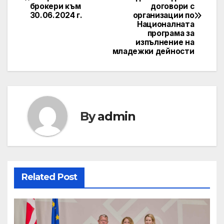
navigation
брокери към
договори с
30.06.2024 г.
организации по
Националната
програма за
изпълнение на
младежки дейности
By
admin
Related Post