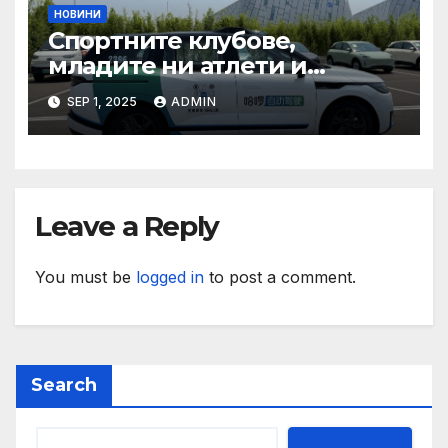
НОВИНИ
Спортните клубове,
младите ни атлети и
техните треньори имат
SEP 1, 2025
ADMIN
нужда от нашата подкрепа
и ние ще им я осигурим
Leave a Reply
You must be
logged in
to post a comment.
Search