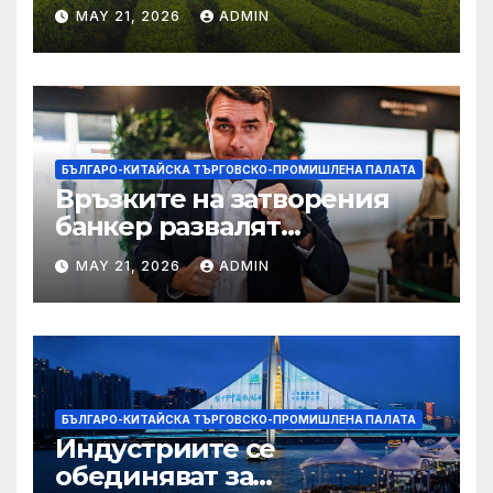
MAY 21, 2026
ADMIN
БЪЛГАРО-КИТАЙСКА ТЪРГОВСКО-ПРОМИШЛЕНА ПАЛАТА
Връзките на затворения
банкер развалят
надеждите на Флавио
MAY 21, 2026
ADMIN
Болсонаро за президент на
Бразилия
БЪЛГАРО-КИТАЙСКА ТЪРГОВСКО-ПРОМИШЛЕНА ПАЛАТА
Индустриите се
обединяват за