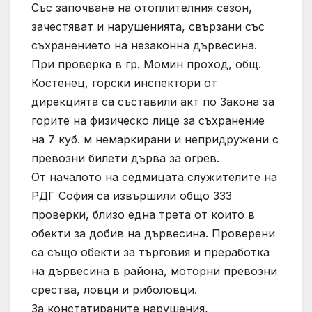
Със започване на отоплителния сезон,
зачестяват и нарушенията, свързани със
съхранението на незаконна дървесина.
При проверка в гр. Момин проход, общ.
Костенец, горски инспектори от
дирекцията са съставили акт по Закона за
горите на физическо лице за съхранение
на 7 куб. м немаркирани и непридружени с
превозни билети дърва за огрев.
От началото на седмицата служителите на
РДГ София са извършили общо 333
проверки, близо една трета от които в
обекти за добив на дървесина. Проверени
са също обекти за търговия и преработка
на дървесина в района, моторни превозни
срества, ловци и риболовци.
За констатираните нарушения,