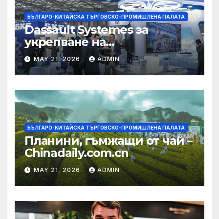
БЪЛГАРО-КИТАЙСКА ТЪРГОВСКО-ПРОМИШЛЕНА ПАЛАТА
Dassault Systemes за
укрепване на
изграждането на AI
MAY 21, 2026
ADMIN
екосистема в Китай
БЪЛГАРО-КИТАЙСКА ТЪРГОВСКО-ПРОМИШЛЕНА ПАЛАТА
Планини, гъмжащи от чай –
Chinadaily.com.cn
MAY 21, 2026
ADMIN