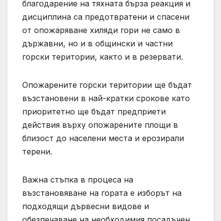
благодарение на тяхната бърза реакция и
дисциплина са предотвратени и спасени
от опожаряване хиляди гори не само в
държавни, но и в общински и частни
горски територии, както и в резервати.
Опожарените горски територии ще бъдат
възстановени в най-кратки срокове като
приоритетно ще бъдат предприети
действия върху опожарените площи в
близост до населени места и ерозирали
терени.
Важна стъпка в процеса на
възстановяване на гората е изборът на
подходящи дървесни видове и
обезпечаване на необходимия посадъчен