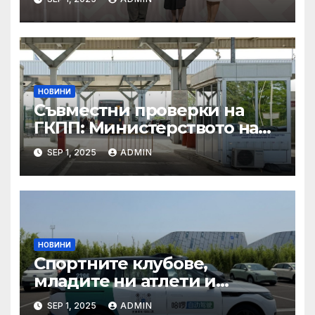
неформалната среща на
министрите на външните
работи на ЕС във формат
„Гимних“ на 30 август 2025 г.
в Копенхаген
НОВИНИ
Съвместни проверки на
ГКПП: Министерството на
туризма и контролните
SEP 1, 2025
ADMIN
органи откриха нарушения
при пътувания
НОВИНИ
Спортните клубове,
младите ни атлети и
техните треньори имат
SEP 1, 2025
ADMIN