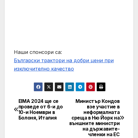
Наши спонсори са:
Български трактори на добри цени при
изключително качество
EIMA 2024 ще се
Министър Кондов
Post
проведе от 6-и до
взе участие в
10-и Ноември в
неформалната
navigation
Болоня, Италия
среща в Ню Йорк на
външните министри
на държавите-
членки на ЕС