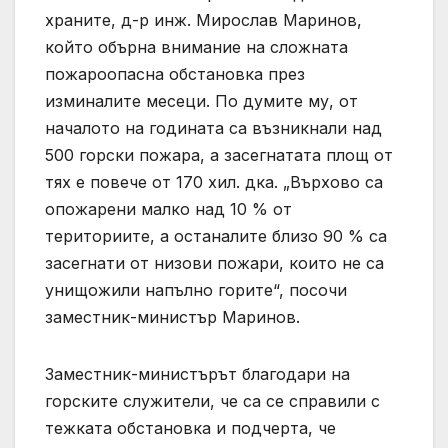
храните, д-р инж. Мирослав Маринов,
който обърна внимание на сложната
пожароопасна обстановка през
изминалите месеци. По думите му, от
началото на годината са възникнали над
500 горски пожара, а засегнатата площ от
тях е повече от 170 хил. дка. „Върхово са
опожарени малко над 10 % от
териториите, а останалите близо 90 % са
засегнати от низови пожари, които не са
унищожили напълно горите“, посочи
заместник-министър Маринов.
Заместник-министърът благодари на
горските служители, че са се справили с
тежката обстановка и подчерта, че