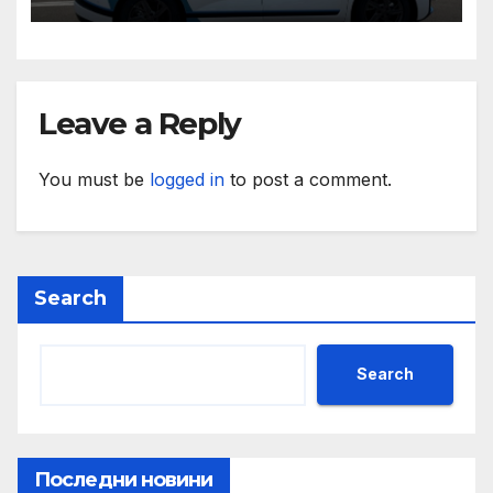
нужда от нашата подкрепа
и ние ще им я осигурим
Leave a Reply
You must be
logged in
to post a comment.
Search
Search
Последни новини